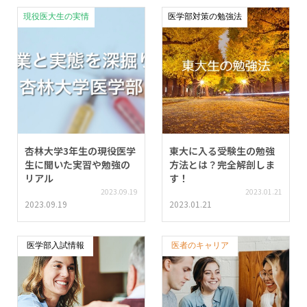
現役医大生の実情
医学部対策の勉強法
杏林大学3年生の現役医学
東大に入る受験生の勉強
生に聞いた実習や勉強の
方法とは？完全解剖しま
リアル
す！
2023.09.19
2023.01.21
2023.09.19
2023.01.21
医学部入試情報
医者のキャリア