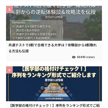
5
共通テストで8割で合格できる大学は？体験談から8割取れ
る方法も伝授
66440 views
6
【医学部の格付けチェック！】序列をランキング形式でご紹