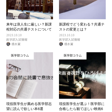
来年は浪人生に厳しい？新課
新課程でどう変わる？共通テ
程対応の共通テストについて
ストの変更とは？
2023.10.10
2023.10.10
医学部入試情報
医学部入試情報
橋本翼
橋本翼
医学部コラム
医学部コラム
現役医学生が薦める医学部志
現役医学生が選ぶ！医学部に
望に読んで欲しい本6選
合格したら観てほしい映画6