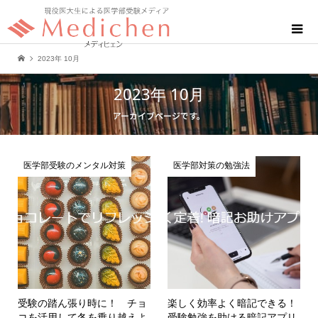
2023年 10月
2023年 10月
アーカイブページです。
医学部受験のメンタル対策
医学部対策の勉強法
受験の踏ん張り時に！ チョ
楽しく効率よく暗記できる！
コを活用して冬を乗り越えよ
受験勉強を助ける暗記アプリ