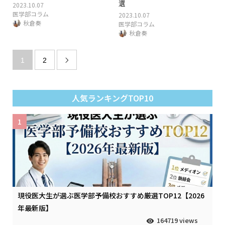
選
2023.10.07
医学部コラム
2023.10.07
秋倉奏
医学部コラム
秋倉奏
1
2

人気ランキングTOP10
1
現役医大生が選ぶ医学部予備校おすすめ厳選TOP12【2026
年最新版】
164719 views