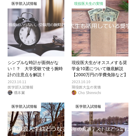
医学部入試情報
現役医大生の実情
シンプルな時計が面倒がな
現役医大生がオススメする奨
い！？ 大学受験で使う腕時
学金10選について徹底解説
計の注意点を解説！
【2000万円の学費免除など】
2023.10.11
2023.10.10
医学部入試情報
現役医大生の実情
橋本翼
Cho Shinnichi
医学部入試情報
医学部入試情報