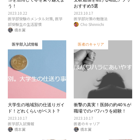
う！
おすすめ5選
2023.10.22
2023.10.17
医学部受験のメンタル対策
,
医学
医学部対策の勉強法
部受験生の生活習慣
Cho Shinnichi
橋本翼
医学部入試情報
医者のキャリア
大学生の地域別の仕送りガイ
衝撃の真実！医師の約40％が
ド！どれくらいがベスト？
職場でのパワハラを経験！
2023.10.17
2023.10.17
医学部入試情報
医者のキャリア
橋本翼
橋本翼