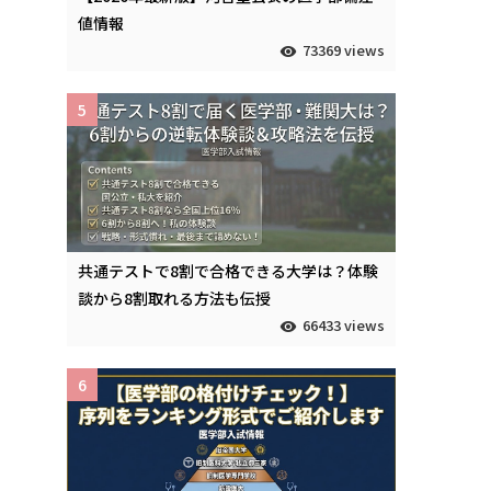
値情報
73369 views
こ
5
共通テストで8割で合格できる大学は？体験
談から8割取れる方法も伝授
66433 views
6
う