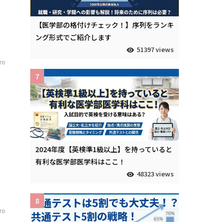
【医学部の格付けチェック！】序列をランキ
ング形式でご紹介します
51397 views
iro
7
2024年度【英検準1級以上】を持っていると
有利な医学部医学科はここ！
48323 views
8
iro