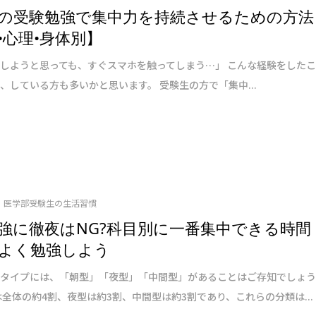
の受験勉強で集中力を持続させるための方法
•心理•身体別】
しようと思っても、すぐスマホを触ってしまう…」 こんな経験をした
、している方も多いかと思います。 受験生の方で「集中...
医学部受験生の生活習慣
強に徹夜はNG?科目別に一番集中できる時間
よく勉強しよう
活タイプには、「朝型」「夜型」「中間型」があることはご存知でしょ
は全体の約4割、夜型は約3割、中間型は約3割であり、これらの分類は...