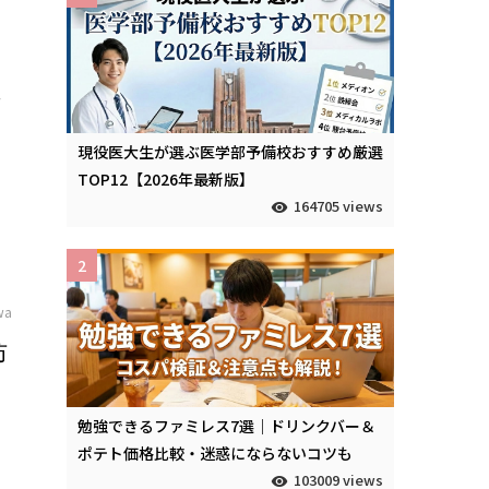
ン
多
現役医大生が選ぶ医学部予備校おすすめ厳選
TOP12【2026年最新版】
164705 views
2
wa
防
勉強できるファミレス7選｜ドリンクバー＆
ポテト価格比較・迷惑にならないコツも
103009 views