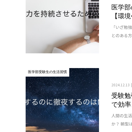
医学部
【環境
「いざ勉強
とのある方
医学部受験生の生活習慣
2024.12.13
受験勉
で効率
人間の生
か？ 朝型