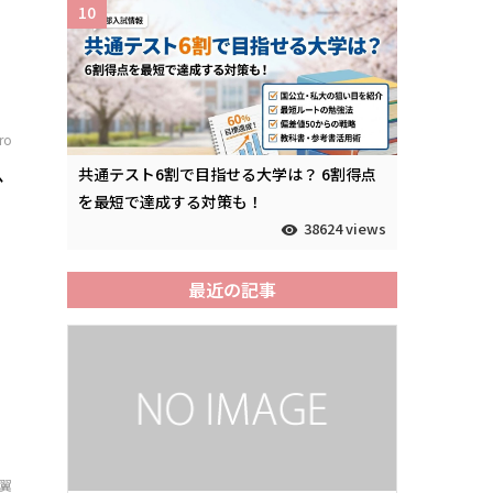
10
iro
か
共通テスト6割で目指せる大学は？ 6割得点
を最短で達成する対策も！
38624 views
最近の記事
翼