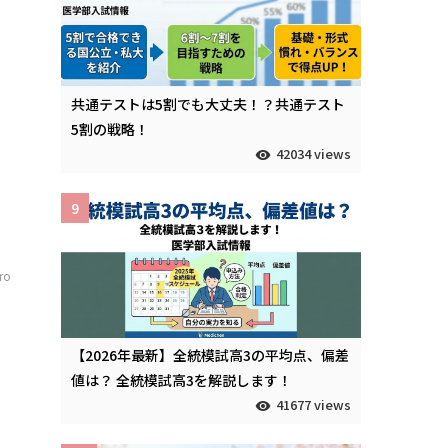
勉
共通テストは5割でも大丈夫！？共通テスト
5割の戦略！
42034 views
9
iro
め
【2026年最新】全統模試高3の平均点、偏差
値は？ 全統模試高3を解説します！
41677 views