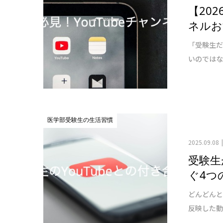
【20
ネルお
「受験生だ
いのではな
医学部受験生の生活習慣
2025.09.08
受験生
ぐ4つ
どんどんと
反映した動