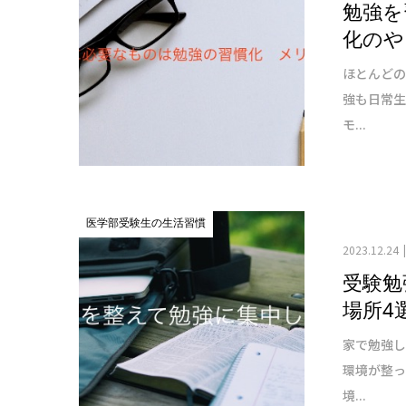
勉強を
化のや
ほとんど
強も日常生
モ...
医学部受験生の生活習慣
2023.12.24
受験勉
場所4
家で勉強
環境が整
境...