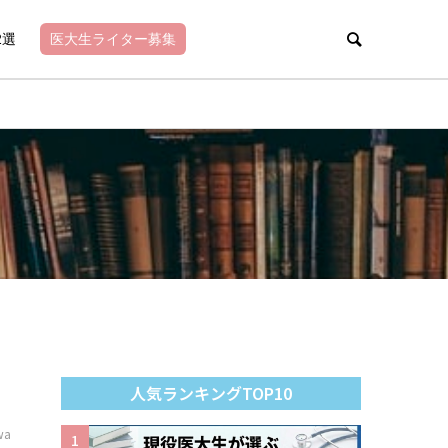
2選
医大生ライター募集
人気ランキングTOP10
wa
1