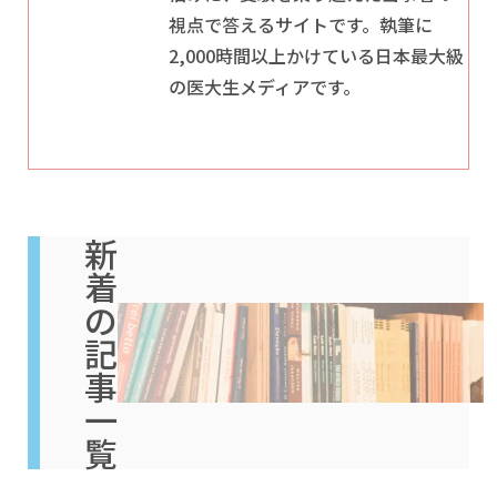
視点で答えるサイトです。執筆に
2,000時間以上かけている日本最大級
の医大生メディアです。
新
着
の
記
事
一
覧