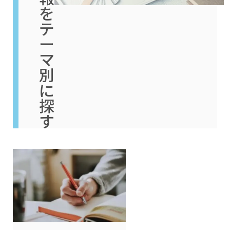
を
テ
ー
マ
別
に
探
す