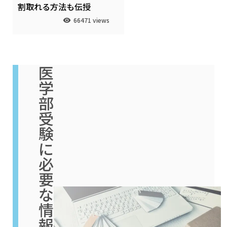
割取れる方法も伝授
66471 views
医
学
部
受
験
に
必
要
な
情
報