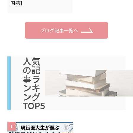
国語】
ブログ記事一覧へ
人気
の記
事ラ
ンキ
ング
TOP5
1