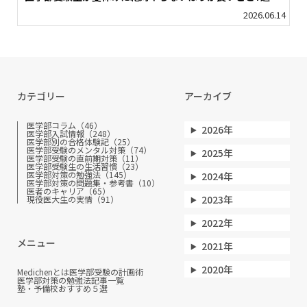
2026.06.14
カテゴリー
アーカイブ
医学部コラム（46）
2026年
医学部入試情報（248）
医学部別の合格体験記（25）
医学部受験のメンタル対策（74）
2025年
医学部受験の直前期対策（11）
医学部受験生の生活習慣（23）
医学部対策の勉強法（145）
2024年
医学部対策の問題集・参考書（10）
医者のキャリア（65）
2023年
現役医大生の実情（91）
2022年
メニュー
2021年
2020年
Medichenとは
医学部受験の計画術
医学部対策の勉強法
記事一覧
塾・予備校おすすめ５選