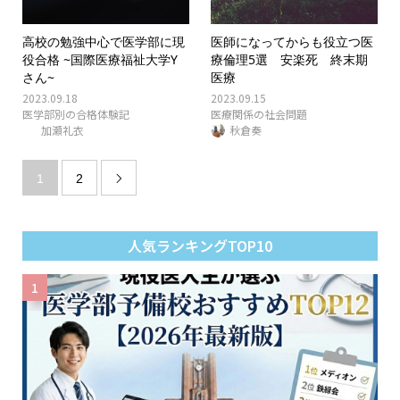
高校の勉強中心で医学部に現
医師になってからも役立つ医
役合格 ~国際医療福祉大学Y
療倫理5選 安楽死 終末期
さん~
医療
2023.09.18
2023.09.15
医学部別の合格体験記
医療関係の社会問題
加瀬礼衣
秋倉奏
1
2

人気ランキングTOP10
1