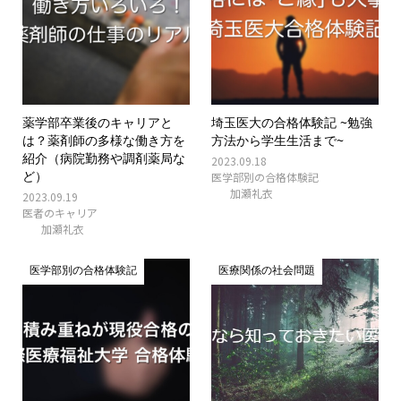
薬学部卒業後のキャリアと
埼玉医大の合格体験記 ~勉強
は？薬剤師の多様な働き方を
方法から学生生活まで~
紹介（病院勤務や調剤薬局な
2023.09.18
ど）
医学部別の合格体験記
加瀬礼衣
2023.09.19
医者のキャリア
加瀬礼衣
医学部別の合格体験記
医療関係の社会問題