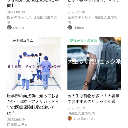
間】
ど
2023.09.30
2023.09.30
医者のキャリア
,
現役医大生の実
医者のキャリア
,
現役医大生の実
情
情
chihiro
chihiro
医学部コラム
現役医大生の実情
医学部の面接前に知っておき
医大生は荷物が多い！大容量
たい！日本・アメリカ・ドイ
でおすすめのリュック６選
ツの医療保険制度の違いと
2023.09.19
は？
現役医大生の実情
Cho Shinnichi
2023.09.19
医学部コラム