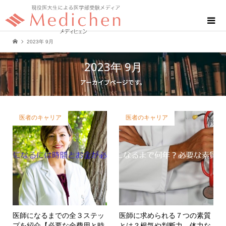
2023年 9月
2023年 9月
アーカイブページです。
医者のキャリア
医者のキャリア
医師になるまでの全３ステッ
医師に求められる７つの素質
プを紹介【必要な全費用と時
とは？根気や判断力、体力な