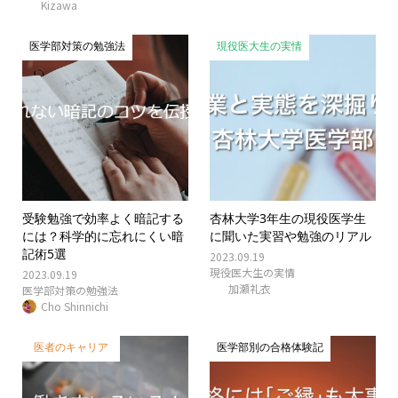
Kizawa
医学部対策の勉強法
現役医大生の実情
受験勉強で効率よく暗記する
杏林大学3年生の現役医学生
には？科学的に忘れにくい暗
に聞いた実習や勉強のリアル
記術5選
2023.09.19
現役医大生の実情
2023.09.19
加瀬礼衣
医学部対策の勉強法
Cho Shinnichi
医者のキャリア
医学部別の合格体験記