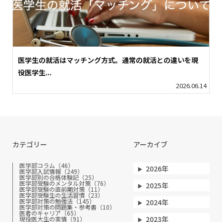
医学生の就活はマッチング方式。通常の就活との違いを現
役医学生...
2026.06.14
カテゴリー
アーカイブ
医学部コラム（46）
2026年
医学部入試情報（249）
医学部別の合格体験記（25）
医学部受験のメンタル対策（76）
2025年
医学部受験の直前期対策（11）
医学部受験生の生活習慣（23）
医学部対策の勉強法（145）
2024年
医学部対策の問題集・参考書（10）
医者のキャリア（65）
2023年
現役医大生の実情（91）