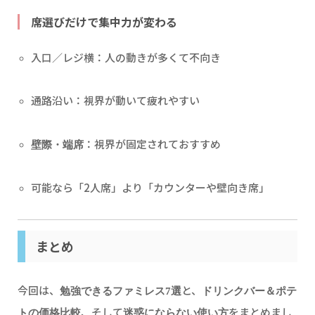
席選びだけで集中力が変わる
入口／レジ横：人の動きが多くて不向き
通路沿い：視界が動いて疲れやすい
：視界が固定されておすすめ
壁際・端席
可能なら「2人席」より「カウンターや壁向き席」
まとめ
今回は、
と、
勉強できるファミレス7選
ドリンクバー＆ポテ
、そして
をまとめまし
トの価格比較
迷惑にならない使い方