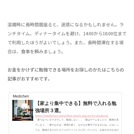
用の席は勉強姿だらけネット上で
混雑時に長時間居座ると、迷惑になるかもしれません。ラ
ンチタイム、ディナータイムを避け、14:00から18:00位まで
で利用したほうがよいでしょう。また、長時間滞在する場
合は、食事を頼みましょう。
お金をかけずに勉強できる場所をお探しのかたはこちらの
記事がおすすめです。
Medichen
【家より集中できる】無料で入れる勉
強場所３選。
https://medichen.tokyo/free-study-places-for-students
「家ではついダラダラして、勉強しない。」「家はゲームをしたり、動画を見
てしまう。」家のなかは、誘惑が多く、なかなか集中できませんね。とはいっ
ても、勉強するたびにカフェやファミレスに行っていたら、お金がかさむばか