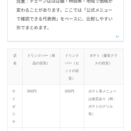
：チェーン店は店舗・時間帯・地域で価格が
注意
変わることがあります。ここでは「公式メニュー
で確認できる代表例」をベースに、比較しやすい
形でまとめます。
店
ドリンクバー（単
ドリンク
ポテト（最安クラ
名
品の目安）
バー（セ
スの目安）
ットの目
安）
サ
300円
200円
ポテト系メニュー
イ
は改定あり（例：
ゼ
ポテトのグリル
リ
等）
ヤ