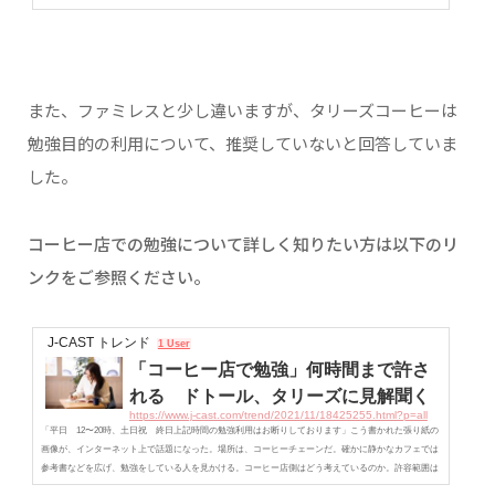
また、ファミレスと少し違いますが、タリーズコーヒーは
勉強目的の利用について、推奨していないと回答していま
した。
コーヒー店での勉強について詳しく知りたい方は以下のリ
ンクをご参照ください。
J-CAST トレンド
1 User
「コーヒー店で勉強」何時間まで許さ
れる ドトール、タリーズに見解聞く
https://www.j-cast.com/trend/2021/11/18425255.html?p=all
「平日 12〜20時、土日祝 終日上記時間の勉強利用はお断りしております」こう書かれた張り紙の
画像が、インターネット上で話題になった。場所は、コーヒーチェーンだ。確かに静かなカフェでは
参考書などを広げ、勉強をしている人を見かける。コーヒー店側はどう考えているのか。許容範囲は
あるか。J-CASTトレンドは、大手チェーンのドトールコーヒーとタリーズコーヒーに取材した。1人