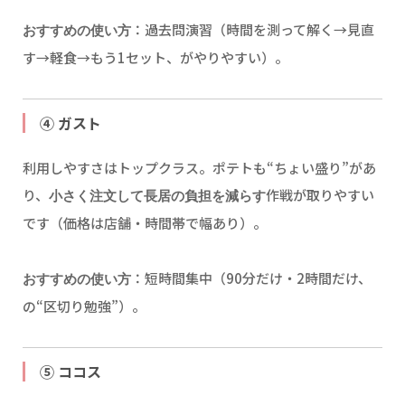
：過去問演習（時間を測って解く→見直
おすすめの使い方
す→軽食→もう1セット、がやりやすい）。
④ ガスト
利用しやすさはトップクラス。ポテトも“ちょい盛り”があ
り、
作戦が取りやすい
小さく注文して長居の負担を減らす
です（価格は店舗・時間帯で幅あり）。
：短時間集中（90分だけ・2時間だけ、
おすすめの使い方
の“区切り勉強”）。
⑤ ココス