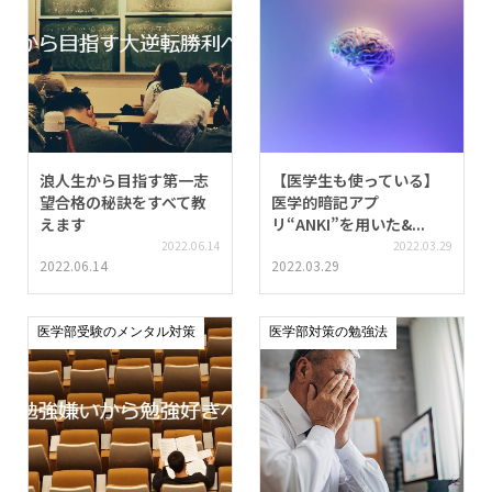
浪人生から目指す第一志
【医学生も使っている】
望合格の秘訣をすべて教
医学的暗記アプ
えます
リ“ANKI”を用いた&...
2022.06.14
2022.03.29
2022.06.14
2022.03.29
医学部受験のメンタル対策
医学部対策の勉強法