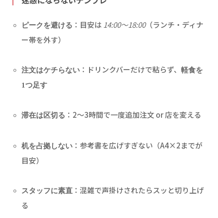
：目安は
14:00〜18:00
（ランチ・ディナ
ピークを避ける
ー帯を外す）
：ドリンクバーだけで粘らず、
注文はケチらない
軽食を
1つ足す
：2〜3時間で一度追加注文 or 店を変える
滞在は区切る
：参考書を広げすぎない（A4×2までが
机を占拠しない
目安）
：混雑で声掛けされたらスッと切り上げ
スタッフに素直
る