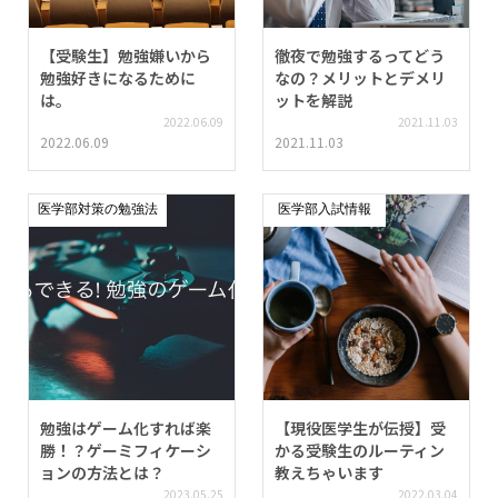
【受験生】勉強嫌いから
徹夜で勉強するってどう
勉強好きになるために
なの？メリットとデメリ
は。
ットを解説
2022.06.09
2021.11.03
2022.06.09
2021.11.03
医学部対策の勉強法
医学部入試情報
勉強はゲーム化すれば楽
【現役医学生が伝授】受
勝！？ゲーミフィケーシ
かる受験生のルーティン
ョンの方法とは？
教えちゃいます
2023.05.25
2022.03.04