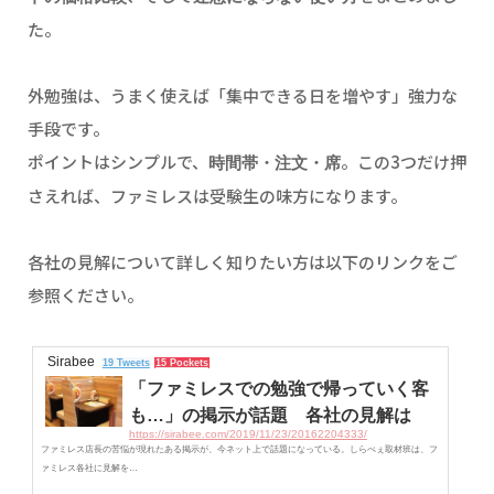
た。
外勉強は、うまく使えば「集中できる日を増やす」強力な
手段です。
ポイントはシンプルで、
。この3つだけ押
時間帯・注文・席
さえれば、ファミレスは受験生の味方になります。
各社の見解について詳しく知りたい方は以下のリンクをご
参照ください。
Sirabee
19 Tweets
15 Pockets
「ファミレスでの勉強で帰っていく客
も…」の掲示が話題 各社の見解は
https://sirabee.com/2019/11/23/20162204333/
ファミレス店長の苦悩が現れたある掲示が、今ネット上で話題になっている。しらべぇ取材班は、フ
ァミレス各社に見解を…