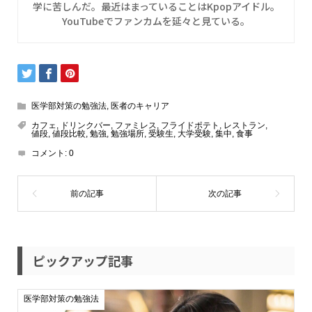
学に苦しんだ。最近はまっていることはKpopアイドル。
YouTubeでファンカムを延々と見ている。
医学部対策の勉強法
,
医者のキャリア
カフェ
,
ドリンクバー
,
ファミレス
,
フライドポテト
,
レストラン
,
値段
,
値段比較
,
勉強
,
勉強場所
,
受験生
,
大学受験
,
集中
,
食事
コメント:
0
ピックアップ記事
医学部対策の勉強法