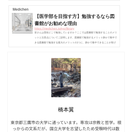
り。今回は、そんな受験生に対して、無料で入れる勉強場所を３つ紹介しま
す。１．図書館無料で使える勉強場所といえば、図書館。大体の公立図書館に
Medichen
は、学習スペースがあり、集中して勉強できます。図書館ですから、もちろん
【医学部を目指す方】勉強するなら図
周りも静かですしオススメです。持ち込み資料のみでの学習を禁止していると
ころもあ...
書館がお勧めな理由
https://medichen.tokyo/library
皆さんは普段どこで勉強していますか？ここでは図書館で勉強することのメリ
ットと注意点についてご説明します。図書館で勉強するメリット静かで集中で
きる図書館で勉強する最大のメリットの1つに、静かで集中できることが挙げ
られます。家で勉強しているとどうしても家族の会話が聞こえてしまったり、
生活音が気になったりするものです。また学校で勉強していても生徒の会話が
聞こえてきたり、つい友達と話したりしてしまうことが多々あります。カフェ
ではBGMやまわりの話し声が気になってしまいます。その点、図書館では基本
的に私語...
橋本翼
東京都三鷹市の大学に通っています。専攻は宗教と哲学。根
っからの文系だが、国立大学を志望したため受験時代は数