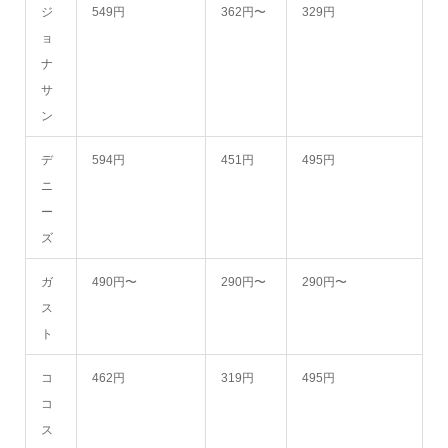
ジ
549円
362円〜
329円
ョ
ナ
サ
ン
デ
594円
451円
495円
ニ
ー
ズ
ガ
490円〜
290円〜
290円〜
ス
ト
コ
462円
319円
495円
コ
ス