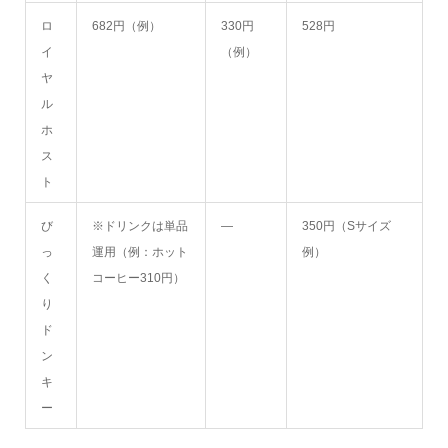
ロ
682円（例）
330円
528円
イ
（例）
ヤ
ル
ホ
ス
ト
び
※ドリンクは単品
―
350円（Sサイズ
っ
運用（例：ホット
例）
く
コーヒー310円）
り
ド
ン
キ
ー