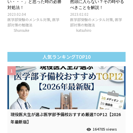
い・・・」と思った時の必勝
然頭に入らない？その時やる
対処法！
べきことを解説！
2023.02.04
2023.02.02
医学部受験のメンタル対策
,
医学
医学部受験のメンタル対策
,
医学
部対策の勉強法
部対策の勉強法
Shunsuke
katsuhiro
人気ランキングTOP10
1
現役医大生が選ぶ医学部予備校おすすめ厳選TOP12【2026
年最新版】
164705 views