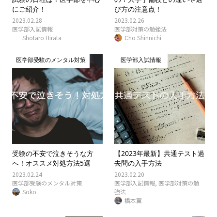
にご紹介！
び方の注意点！
2023.02.28
2023.02.26
医学部入試情報
医学部対策の勉強法
Shotaro Hirata
Cho Shinnichi
医学部受験のメンタル対策
医学部入試情報
受験の不安で泣きそうな方
【2023年最新】共通テスト過
へ！オススメ対処方法5選
去問の入手方法
2023.02.24
2023.02.20
医学部受験のメンタル対策
医学部入試情報
,
医学部対策の勉
Soko
強法
橋本翼