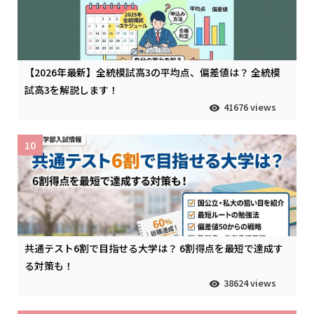
【2026年最新】全統模試高3の平均点、偏差値は？ 全統模
試高3を解説します！
41676 views
10
共通テスト6割で目指せる大学は？ 6割得点を最短で達成す
る対策も！
38624 views