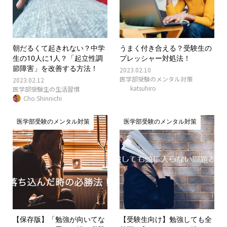
朝だるくて起きれない？中学
うまく付き合える？受験生の
生の10人に1人？「起立性調
プレッシャー対処法！
節障害」を改善する方法！
2023.02.10
医学部受験のメンタル対策
2023.02.12
katsuhiro
医学部受験生の生活習慣
Cho Shinnichi
医学部受験のメンタル対策
医学部受験のメンタル対策
【保存版】「勉強が向いてな
【受験生向け】勉強しても全