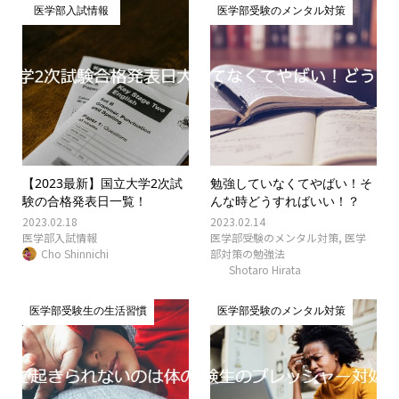
医学部入試情報
医学部受験のメンタル対策
【2023最新】国立大学2次試
勉強していなくてやばい！そ
験の合格発表日一覧！
んな時どうすればいい！？
2023.02.18
2023.02.14
医学部入試情報
医学部受験のメンタル対策
,
医学
Cho Shinnichi
部対策の勉強法
Shotaro Hirata
医学部受験生の生活習慣
医学部受験のメンタル対策