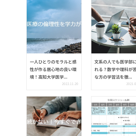
一人ひとりのモラルと感
文系の人でも医学部
性が作る居心地の良い環
れる？数学や理科が
境！高知大学医学...
な方の学習法を徹...
2022.11.20
2021.