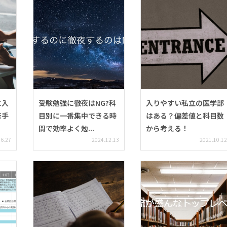
に入
受験勉強に徹夜はNG?科
入りやすい私立の医学部
苦手
目別に一番集中できる時
はある？偏差値と科目数
間で効率よく勉...
から考える！
06.27
2024.12.13
2021.10.12