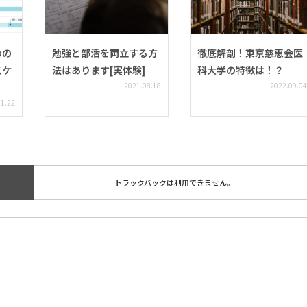
めの
勉強と部活を両立する方
徹底解剖！東京慈恵会医
スケ
法はあります[実体験]
科大学の特徴は！？
2021.08.18
2022.09.04
01.22
トラックバックは利用できません。