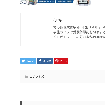
伊藤
地方国立大医学部3年生（M3）。M
学生ライフや受験体験記を執筆す
く」がモットー。好きな科目は病理
Tweet
Share
Pin it
コメント:
0