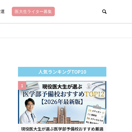
2選
医大生ライター募集
人気ランキングTOP10
1
現役医大生が選ぶ医学部予備校おすすめ厳選