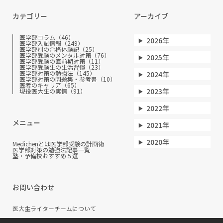
カテゴリー
アーカイブ
医学部コラム（46）
2026年
医学部入試情報（249）
医学部別の合格体験記（25）
医学部受験のメンタル対策（76）
2025年
医学部受験の直前期対策（11）
医学部受験生の生活習慣（23）
医学部対策の勉強法（145）
2024年
医学部対策の問題集・参考書（10）
医者のキャリア（65）
2023年
現役医大生の実情（91）
2022年
メニュー
2021年
2020年
Medichenとは
医学部受験の計画術
医学部対策の勉強法
記事一覧
塾・予備校おすすめ５選
お問い合わせ
医大生ライターチームについて