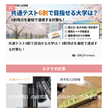
10
共通テスト6割で目指せる大学は？ 6割得点を最短で達成す
る対策も！
38624 views
おすすめ記事
医者のキャリア
医学部入試情報