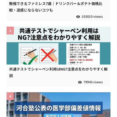
勉強できるファミレス7選｜ドリンクバー＆ポテト価格比
較・迷惑にならないコツも
103010 views
3
共通テストでシャーペン利用はNG?注意点をわかりやすく解
説
79943 views
4