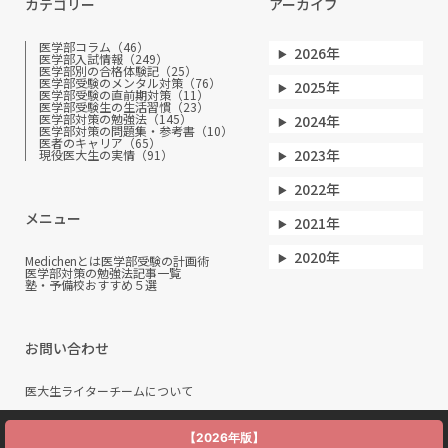
カテゴリー
アーカイブ
医学部コラム（46）
2026年
医学部入試情報（249）
医学部別の合格体験記（25）
医学部受験のメンタル対策（76）
2025年
医学部受験の直前期対策（11）
医学部受験生の生活習慣（23）
医学部対策の勉強法（145）
2024年
医学部対策の問題集・参考書（10）
医者のキャリア（65）
2023年
現役医大生の実情（91）
2022年
メニュー
2021年
2020年
Medichenとは
医学部受験の計画術
医学部対策の勉強法
記事一覧
塾・予備校おすすめ５選
お問い合わせ
医大生ライターチームについて
【2026年版】