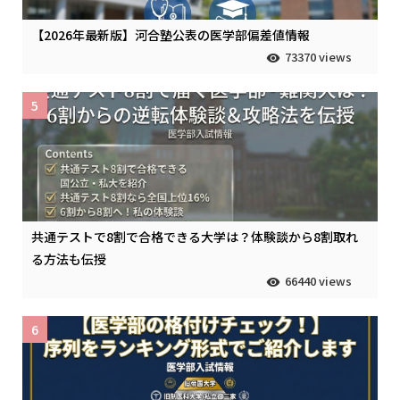
【2026年最新版】河合塾公表の医学部偏差値情報
73370 views
5
共通テストで8割で合格できる大学は？体験談から8割取れ
る方法も伝授
66440 views
6