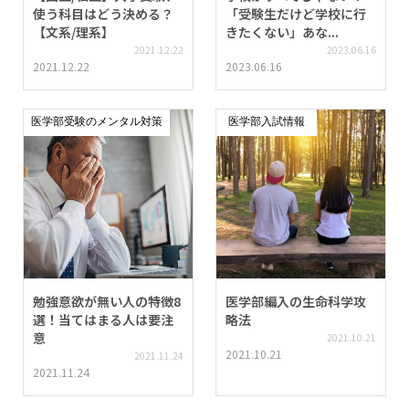
使う科目はどう決める？
「受験生だけど学校に行
【文系/理系】
きたくない」あな...
2021.12.22
2023.06.16
2021.12.22
2023.06.16
医学部受験のメンタル対策
医学部入試情報
勉強意欲が無い人の特徴8
医学部編入の生命科学攻
選！当てはまる人は要注
略法
意
2021.10.21
2021.10.21
2021.11.24
2021.11.24