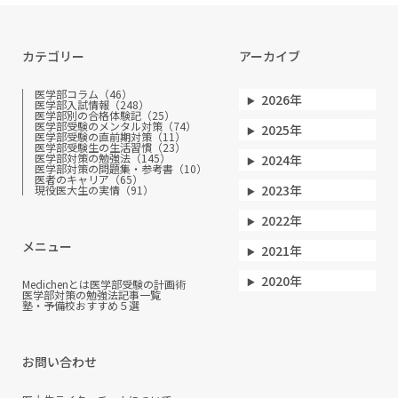
カテゴリー
アーカイブ
医学部コラム（46）
2026年
医学部入試情報（248）
医学部別の合格体験記（25）
医学部受験のメンタル対策（74）
2025年
医学部受験の直前期対策（11）
医学部受験生の生活習慣（23）
医学部対策の勉強法（145）
2024年
医学部対策の問題集・参考書（10）
医者のキャリア（65）
2023年
現役医大生の実情（91）
2022年
メニュー
2021年
2020年
Medichenとは
医学部受験の計画術
医学部対策の勉強法
記事一覧
塾・予備校おすすめ５選
お問い合わせ