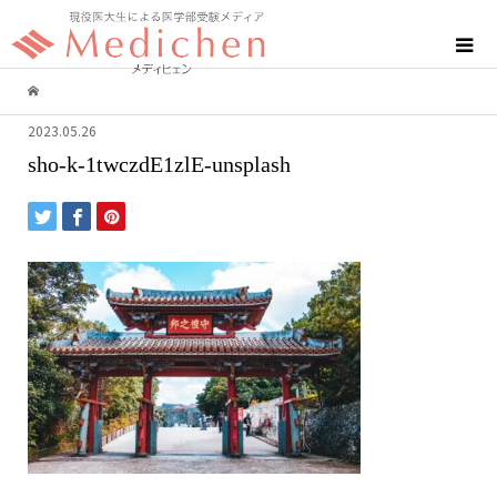
2023.05.26
sho-k-1twczdE1zlE-unsplash