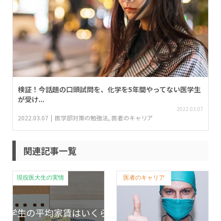
検証！今話題の口頭試問を、化学を5年間やってない医学生
が受け...
2022.03.07
2022.03.07
医学部対策の勉強法
,
医者のキャリア
関連記事一覧
現役医大生の実情
医者のキャリア