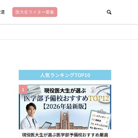
2選
医大生ライター募集
人気ランキングTOP10
1
現役医大生が選ぶ医学部予備校おすすめ厳選