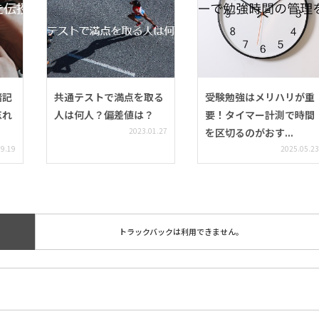
暗記
共通テストで満点を取る
受験勉強はメリハリが重
忘れ
人は何人？偏差値は？
要！タイマー計測で時間
2023.01.27
を区切るのがおす...
09.19
2025.05.23
トラックバックは利用できません。