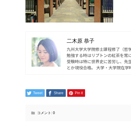
二木原 恭子
九州大学大学院修士課程修了（哲
勉強する時はリプトンの紅茶を常
受験時は特に世界史に苦労し、先
とか現役合格。 大学・大学院在学
Tweet
Share
Pin it
コメント:
0