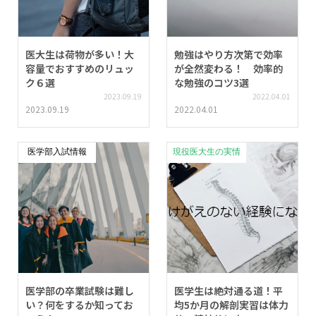
医大生は荷物が多い！大
勉強はやり方次第で効率
容量でおすすめのリュッ
が全然変わる！ 効率的
ク６選
な勉強のコツ3選
2023.09.19
2022.04.01
2023.09.19
2022.04.01
医学部入試情報
現役医大生の実情
医学部の卒業試験は難し
医学生は絶対通る道！平
い？何をするか知ってお
均5か月の解剖実習は体力