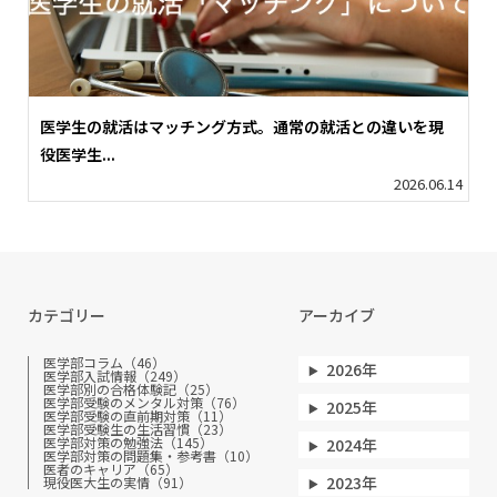
医学生の就活はマッチング方式。通常の就活との違いを現
役医学生...
2026.06.14
カテゴリー
アーカイブ
医学部コラム（46）
2026年
医学部入試情報（249）
医学部別の合格体験記（25）
医学部受験のメンタル対策（76）
2025年
医学部受験の直前期対策（11）
医学部受験生の生活習慣（23）
医学部対策の勉強法（145）
2024年
医学部対策の問題集・参考書（10）
医者のキャリア（65）
2023年
現役医大生の実情（91）