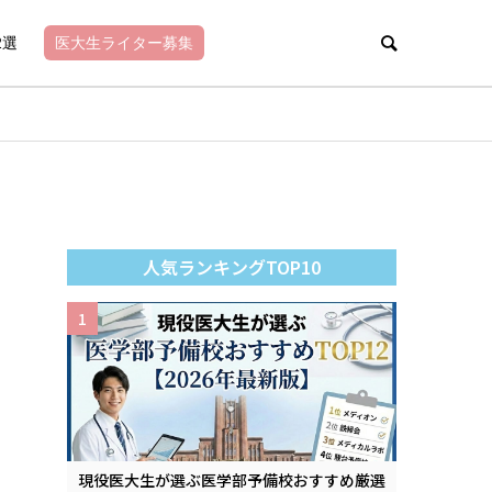
2選
医大生ライター募集
人気ランキングTOP10
1
現役医大生が選ぶ医学部予備校おすすめ厳選