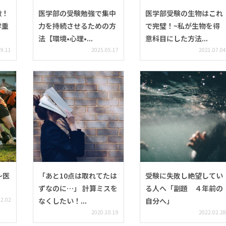
徴！
医学部の受験勉強で集中
医学部受験の生物はこれ
学重
力を持続させるための方
で完璧！~私が生物を得
法【環境•心理•...
意科目にした方法...
09.11
2025.05.17
2021.07.04
〜医
「あと10点は取れてたは
受験に失敗し絶望してい
ずなのに…」 計算ミスを
る人へ「副題 ４年前の
12.02
なくしたい！...
自分へ」
2020.10.19
2022.02.28