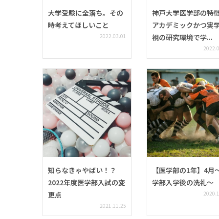
大学受験に全落ち。その
神戸大学医学部の特
時考えてほしいこと
アカデミックかつ実
2022.03.01
視の研究環境で学...
2022.
知らなきゃやばい！？
【医学部の1年】4月
2022年度医学部入試の変
学部入学後の洗礼〜
更点
2020.
2021.11.25