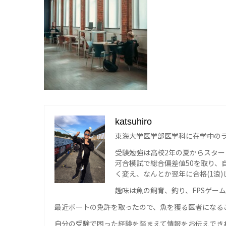
katsuhiro
東海大学医学部医学科に在学中の
受験勉強は高校
2
年の夏からスター
河合模試で総合偏差値
50
を取り、
く変え、なんとか翌年
に合格
(1
浪
)
趣味は魚の飼育、釣り、
FPS
ゲーム
最近ボートの免許を取ったので、魚を獲る医者になる
自分の受験で困った経験を踏まえて情報をお伝えで