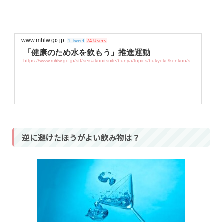
www.mhlw.go.jp
1 Tweet
74 Users
「健康のため水を飲もう」推進運動
https://www.mhlw.go.jp/stf/seisakunitsuite/bunya/topics/bukyoku/kenkou/suido/nomou/index.html
逆に避けたほうがよい飲み物は？