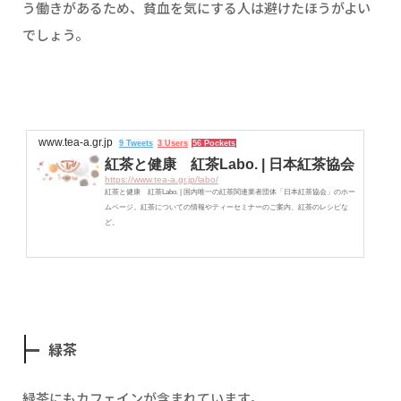
う働きがあるため、貧血を気にする人は避けたほうがよい
でしょう。
www.tea-a.gr.jp
9 Tweets
3 Users
56 Pockets
紅茶と健康 紅茶Labo. | 日本紅茶協会
https://www.tea-a.gr.jp/labo/
紅茶と健康 紅茶Labo. | 国内唯一の紅茶関連業者団体「日本紅茶協会」のホー
ムページ。紅茶についての情報やティーセミナーのご案内、紅茶のレシピな
ど。
緑茶
緑茶にもカフェインが含まれています。