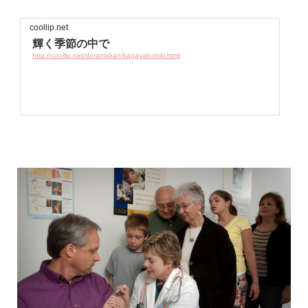
coollip.net
輝く季節の中で
http://coollip.net/doramakan/kagayakutoki.html