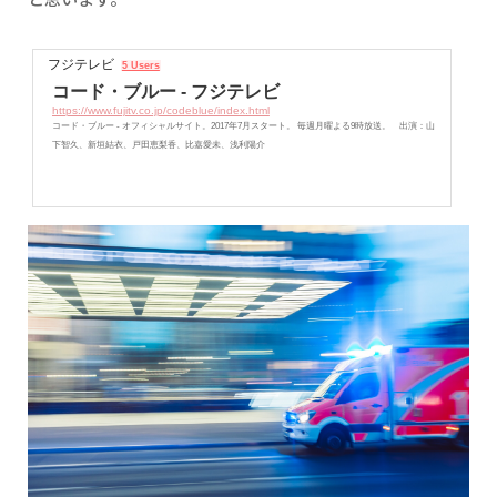
フジテレビ
5 Users
コード・ブルー - フジテレビ
https://www.fujitv.co.jp/codeblue/index.html
コード・ブルー - オフィシャルサイト。2017年7月スタート。 毎週月曜よる9時放送。 出演：山
下智久、新垣結衣、戸田恵梨香、比嘉愛未、浅利陽介