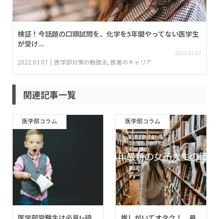
検証！今話題の口頭試問を、化学を5年間やってない医学生
が受け...
2022.03.07
2022.03.07
医学部対策の勉強法
,
医者のキャリア
関連記事一覧
医学部コラム
医学部コラム
医学部受験生は必見!~読
推しがいてオタク！ 最