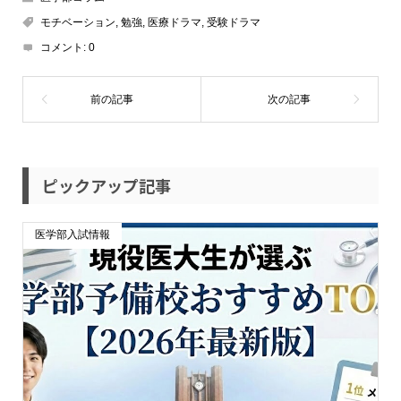
モチベーション
,
勉強
,
医療ドラマ
,
受験ドラマ
コメント:
0
ピックアップ記事
医学部入試情報