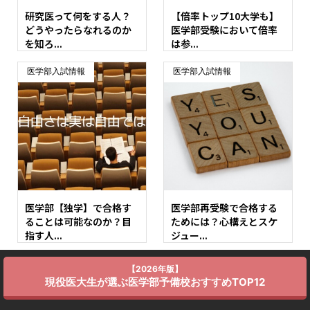
研究医って何をする人？
【倍率トップ10大学も】
どうやったらなれるのか
医学部受験において倍率
を知ろ...
は参...
医学部入試情報
医学部入試情報
医学部【独学】で合格す
医学部再受験で合格する
ることは可能なのか？目
ためには？心構えとスケ
指す人...
ジュー...
【2026年版】
現役医大生が選ぶ医学部予備校おすすめTOP12
カテゴリー選択