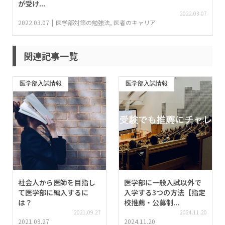
が受け...
2022.03.07
2022.03.07
医学部対策の勉強法
,
医者のキャリア
関連記事一覧
医学部入試情報
医学部入試情報
社会人から医師を目指し
医学部に一般入試以外で
て医学部に編入するに
入学する3つの方法【指定
は？
校推薦・公募制...
2021.09.27
2024.11.20
2021.09.27
2024.11.20