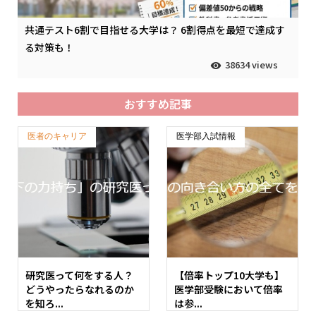
共通テスト6割で目指せる大学は？ 6割得点を最短で達成す
る対策も！
38634 views
おすすめ記事
医者のキャリア
医学部入試情報
研究医って何をする人？
【倍率トップ10大学も】
どうやったらなれるのか
医学部受験において倍率
を知ろ...
は参...