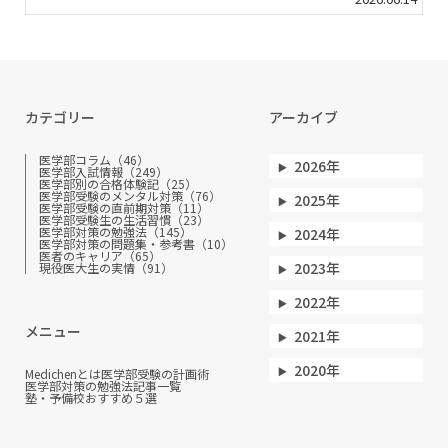
カテゴリー
アーカイブ
医学部コラム（46）
2026年
医学部入試情報（249）
医学部別の合格体験記（25）
医学部受験のメンタル対策（76）
2025年
医学部受験の直前期対策（11）
医学部受験生の生活習慣（23）
医学部対策の勉強法（145）
2024年
医学部対策の問題集・参考書（10）
医者のキャリア（65）
2023年
現役医大生の実情（91）
2022年
メニュー
2021年
2020年
Medichenとは
医学部受験の計画術
医学部対策の勉強法
記事一覧
塾・予備校おすすめ５選