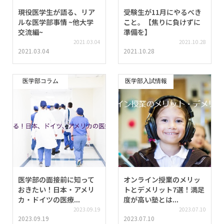
現役医学生が語る、リア
受験生が11月にやるべき
ルな医学部事情 ~他大学
こと。【焦りに負けずに
交流編~
準備を】
2021.03.04
2021.10.28
2021.03.04
2021.10.28
医学部コラム
医学部入試情報
医学部の面接前に知って
オンライン授業のメリッ
おきたい！日本・アメリ
トとデメリット7選！満足
カ・ドイツの医療...
度が高い塾とは...
2023.09.19
2023.07.10
2023.09.19
2023.07.10