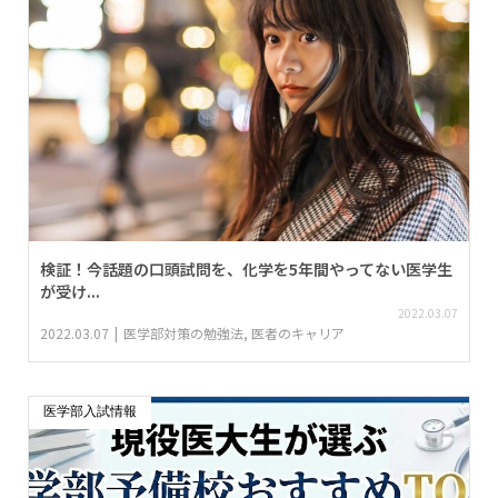
検証！今話題の口頭試問を、化学を5年間やってない医学生
が受け...
2022.03.07
2022.03.07
医学部対策の勉強法
,
医者のキャリア
医学部入試情報