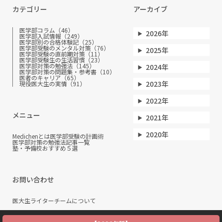
カテゴリー
アーカイブ
医学部コラム（46）
2026年
医学部入試情報（249）
医学部別の合格体験記（25）
医学部受験のメンタル対策（76）
2025年
医学部受験の直前期対策（11）
医学部受験生の生活習慣（23）
医学部対策の勉強法（145）
2024年
医学部対策の問題集・参考書（10）
医者のキャリア（65）
2023年
現役医大生の実情（91）
2022年
メニュー
2021年
2020年
Medichenとは
医学部受験の計画術
医学部対策の勉強法
記事一覧
塾・予備校おすすめ５選
お問い合わせ
医大生ライターチームについて