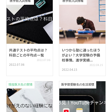
医学部入試情報
医学部入試情報
共通テストの平均点は？
いつから塾に通ったほう
科目ごとの平均点一覧
がよい？大学受験の予備
校事情。進学実績...
2022.07.06
2022.07.06
2022.04.15
2022.04.15
現役医大生の実情
医学部受験生の生活習慣