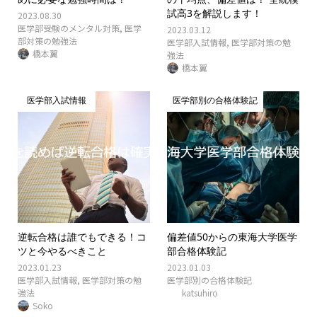
試高3を解説します！
2023.08.30
医学部受験のメンタル対策
,
医学
2023.03.12
部対策の勉強法
医学部入試情報
,
医学部対策の勉
橋本翼
強法
橋本翼
医学部入試情報
医学部別の合格体験記
逆転合格は誰でもできる！コ
偏差値50からの東海大学医学
ツと今やるべきこと
部合格体験記
2023.01.23
2023.01.03
医学部入試情報
,
医学部対策の勉
医学部別の合格体験記
強法
katsuhiro
Soko