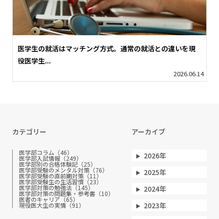
医学生の就活はマッチング方式。通常の就活との違いを現
役医学生...
2026.06.14
カテゴリー
アーカイブ
医学部コラム（46）
2026年
医学部入試情報（249）
医学部別の合格体験記（25）
医学部受験のメンタル対策（76）
2025年
医学部受験の直前期対策（11）
医学部受験生の生活習慣（23）
医学部対策の勉強法（145）
2024年
医学部対策の問題集・参考書（10）
医者のキャリア（65）
2023年
現役医大生の実情（91）