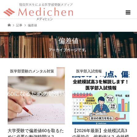
記事
偏差値
偏差値
アーカイブページです。
医学部受験のメンタル対策
医学部入試情報
大学受験で偏差値60を取るた
【2026年最新】全統模試高3
めに必要な勉強時間は？
の平均点、偏差値は？ 全統模