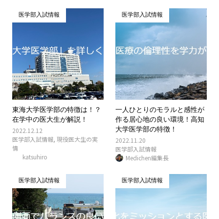
医学部入試情報
医学部入試情報
東海大学医学部の特徴は！？
一人ひとりのモラルと感性が
在学中の医大生が解説！
作る居心地の良い環境！高知
大学医学部の特徴！
2022.12.12
医学部入試情報
,
現役医大生の実
2022.11.20
情
医学部入試情報
katsuhiro
Medichen編集長
医学部入試情報
医学部入試情報