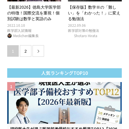
【最新2026】徳島大学医学部
【保存版】数学Ⅲの「難し
の特徴！国際交流を重視！個
い」を「わかった！」に変え
別試験は数学と英語のみ
る勉強法
2022.10.10
2022.09.06
医学部入試情報
医学部対策の勉強法
Medichen編集長
Shotaro Hirata
1
2

人気ランキングTOP10
1
現役医大生が選ぶ医学部予備校おすすめ厳選TOP12【2026