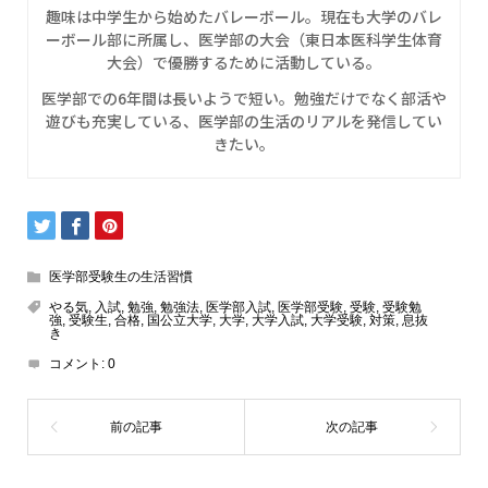
趣味は中学生から始めたバレーボール。現在も大学のバレ
ーボール部に所属し、医学部の大会（東日本医科学生体育
大会）で優勝するために活動している。
医学部での6年間は長いようで短い。勉強だけでなく部活や
遊びも充実している、医学部の生活のリアルを発信してい
きたい。
医学部受験生の生活習慣
やる気
,
入試
,
勉強
,
勉強法
,
医学部入試
,
医学部受験
,
受験
,
受験勉
強
,
受験生
,
合格
,
国公立大学
,
大学
,
大学入試
,
大学受験
,
対策
,
息抜
き
コメント:
0