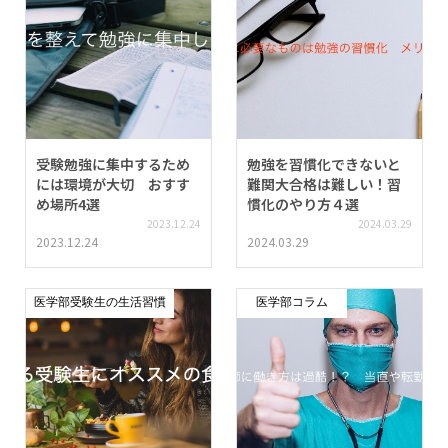
受験勉強に集中するため
勉強を習慣化できないと
には環境が大切 おすす
難関大合格は難しい！習
め場所4選
慣化のやり方４選
2023.12.24
2024.03.29
2023.12.24
2024.03.29
医学部受験生の生活習慣
医学部コラム