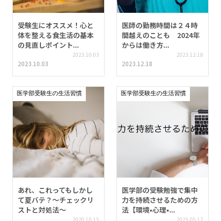
受験生にオススメ！心と
医師の勤務時間は２４時
体を整える食生活の基本
間越えのことも 2024年
の見直しポイント...
からは働き方...
2023.10.03
2023.12.18
2023.10.03
2023.12.18
医学部受験生の生活習慣
医学部受験生の生活習慣
あれ、これってもしかし
医学部の受験勉強で集中
て夏バテ？～チェックリ
力を持続させるための方
ストと対処法～
法【環境•心理•...
2020.10.15
2025.05.17