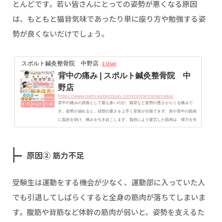
とんどです。若い皆さんにとっての姿勢が悪くなる原因
は、もともと猫背気味であったり単に座り方や勉強する姿
勢が良くないだけでしょう。
スポルト鍼灸整骨院 中野店
1 User
背中の痛み | スポルト鍼灸整骨院 中
野店
https://www.oishi-sekkotsuin.com/contents/senaka/
背中の痛みの原因として最も多いのが、猫背など姿勢の悪さからくる痛みで
す。姿勢が崩れると、頭部の重さを上手く背骨が分散できず、首や背中の筋肉
に負担を掛け、痛みを引き起こします。負担により疲労した筋肉は、弾力を失
い硬化するため血管やリンパ管を圧迫し、血行障害を起こします。スポルト鍼
灸整骨院 中野店では、「骨盤・骨格矯正」「筋膜リリース」「神経調整」を組
み合わせて、背中の痛み・不調を根本改善いたします。
原因② 筋力不足
受験生は運動をする機会が少なく、運動部に入っていた人
でも引退してしばらくすると全身の筋肉が落ちてしまいま
す。腹筋や背筋など体幹の筋肉が弱いと、姿勢を支えるた