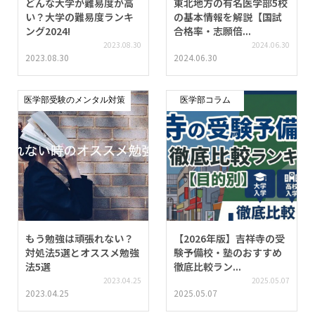
どんな大学が難易度が高
東北地方の有名医学部5校
い？大学の難易度ランキ
の基本情報を解説【国試
ング2024!
合格率・志願倍...
2023.08.30
2024.06.30
2023.08.30
2024.06.30
医学部受験のメンタル対策
医学部コラム
もう勉強は頑張れない？
【2026年版】吉祥寺の受
対処法5選とオススメ勉強
験予備校・塾のおすすめ
法5選
徹底比較ラン...
2023.04.25
2025.05.07
2023.04.25
2025.05.07