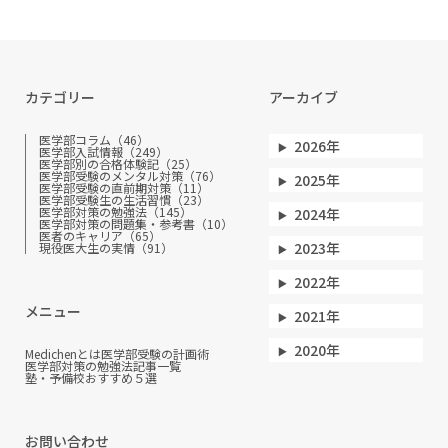
カテゴリー
アーカイブ
医学部コラム（46）
2026年
医学部入試情報（249）
医学部別の合格体験記（25）
医学部受験のメンタル対策（76）
2025年
医学部受験の直前期対策（11）
医学部受験生の生活習慣（23）
医学部対策の勉強法（145）
2024年
医学部対策の問題集・参考書（10）
医者のキャリア（65）
2023年
現役医大生の実情（91）
2022年
メニュー
2021年
2020年
Medichenとは
医学部受験の計画術
医学部対策の勉強法
記事一覧
塾・予備校おすすめ５選
お問い合わせ