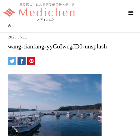
2023.06.11
wang-tianfang-yyCoIwcgJD0-unsplash