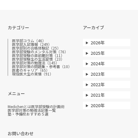
カテゴリー
アーカイブ
医学部コラム（46）
2026年
医学部入試情報（249）
医学部別の合格体験記（25）
医学部受験のメンタル対策（76）
2025年
医学部受験の直前期対策（11）
医学部受験生の生活習慣（23）
医学部対策の勉強法（145）
2024年
医学部対策の問題集・参考書（10）
医者のキャリア（65）
2023年
現役医大生の実情（91）
2022年
メニュー
2021年
2020年
Medichenとは
医学部受験の計画術
医学部対策の勉強法
記事一覧
塾・予備校おすすめ５選
お問い合わせ