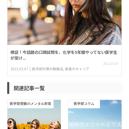
検証！今話題の口頭試問を、化学を5年間やってない医学生
が受け...
2022.03.07
2022.03.07
医学部対策の勉強法
,
医者のキャリア
関連記事一覧
医学部受験のメンタル対策
医学部コラム