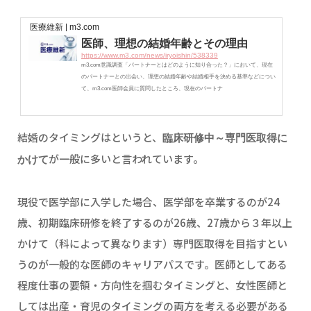
医療維新 | m3.com
医師、理想の結婚年齢とその理由
https://www.m3.com/news/iryoishin/538339
m3.com意識調査「パートナーとはどのように知り合った？」において、現在
のパートナーとの出会い、理想の結婚年齢や結婚相手を決める基準などについ
て、m3.com医師会員に質問したところ、現在のパートナ
結婚のタイミングはというと、
臨床研修中～専門医取得に
が一般に多いと言われています。
かけて
現役で医学部に入学した場合、医学部を卒業するのが24
歳、初期臨床研修を終了するのが26歳、27歳から３年以上
かけて（科によって異なります）専門医取得を目指すとい
うのが一般的な医師のキャリアパスです。医師としてある
程度仕事の要領・方向性を掴むタイミングと、女性医師と
しては出産・育児のタイミングの両方を考える必要がある