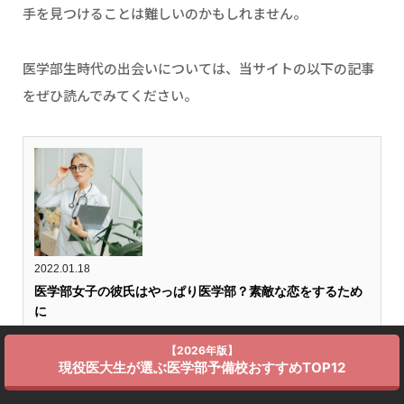
手を見つけることは難しいのかもしれません。
医学部生時代の出会いについては、当サイトの以下の記事
をぜひ読んでみてください。
2022.01.18
医学部女子の彼氏はやっぱり医学部？素敵な恋をするため
に
みなさんこんにちは。寒さももうすぐ終わりますね。春が来たら、新
【2026年版】
生活の始まりです。 医学部恋愛事情については以前にお話ししまし
現役医大生が選ぶ医学部予備校おすすめTOP12
たね。 今日は、医学部女子が付き合う相手についてお話しします。
彼氏(将来の結婚相手)は医学部の方がいいのか？という永久に医学部