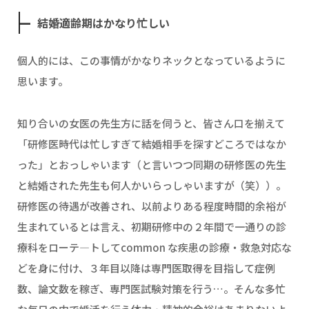
結婚適齢期はかなり忙しい
個人的には、この事情がかなりネックとなっているように
思います。
知り合いの女医の先生方に話を伺うと、皆さん口を揃えて
「研修医時代は忙しすぎて結婚相手を探すどころではなか
った」とおっしゃいます（と言いつつ同期の研修医の先生
と結婚された先生も何人かいらっしゃいますが（笑））。
研修医の待遇が改善され、以前よりある程度時間的余裕が
生まれているとは言え、初期研修中の２年間で一通りの診
療科をローテ―トしてcommon な疾患の診療・救急対応な
どを身に付け、３年目以降は専門医取得を目指して症例
数、論文数を稼ぎ、専門医試験対策を行う…。そんな多忙