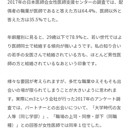
2017年の日本医師会女性医師支援センターの調査では、配
偶者の職業が医師であると答えた方は64.4%、医師以外と
答えた方は35.5%でした。
年齢層別に見ると、29歳以下で78.9%と、若い世代ではよ
り医師同士で結婚する傾向が強いようです。私の知り合い
の若手の女医さんで結婚されている方も、ほとんど男性医
師の方と結婚されているなあという印象です。
様々な要因が考えられますが、多忙な職業ゆえそもそも出
会いの場が限られてしまうことが大きいように思われま
す。実際にm3という会社が行った2017年のアンケート調
査では、パートナーとの出会いについて、「大学時代の友
人等（同じ学部）」、「職場の上司・同僚・部下（同職
種）」との回答が女性医師では同率１位でした。