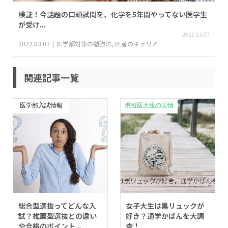
検証！今話題の口頭試問を、化学を5年間やってない医学生
が受け...
2022.03.07
2022.03.07
医学部対策の勉強法
,
医者のキャリア
関連記事一覧
医学部入試情報
現役医大生の実情
総合型選抜ってどんな入
女子大生は黒リュックが
試？推薦型選抜との違い
好き？通学かばんを大調
や合格のポイント...
査！