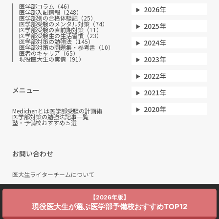
医学部コラム（46）
2026年
医学部入試情報（248）
医学部別の合格体験記（25）
医学部受験のメンタル対策（74）
2025年
医学部受験の直前期対策（11）
医学部受験生の生活習慣（23）
医学部対策の勉強法（145）
2024年
医学部対策の問題集・参考書（10）
医者のキャリア（65）
2023年
現役医大生の実情（91）
2022年
メニュー
2021年
2020年
Medichenとは
医学部受験の計画術
医学部対策の勉強法
記事一覧
塾・予備校おすすめ５選
お問い合わせ
医大生ライターチームについて
【2026年版】
現役医大生が選ぶ医学部予備校おすすめTOP12
Copyright ©
Medichen. All Rights Reserved.