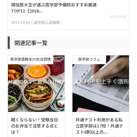
現役医大生が選ぶ医学部予備校おすすめ厳選
TOP12【2026...
2023.03.06
2023.03.06
医学部入試情報
関連記事一覧
医学部受験生の生活習慣
医学部コラム
眠くならない！受験当日
共通テスト利用がある私
のお弁当で注意する点と
立医学部は17校！共通テ
は？
スト8割以上の...