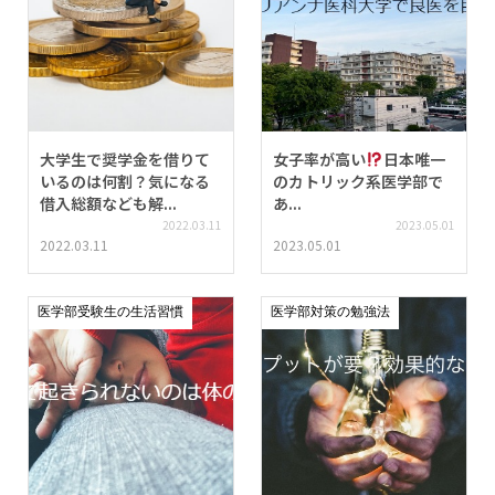
大学生で奨学金を借りて
女子率が高い
日本唯一
いるのは何割？気になる
のカトリック系医学部で
借入総額なども解...
あ...
2022.03.11
2023.05.01
2022.03.11
2023.05.01
医学部受験生の生活習慣
医学部対策の勉強法