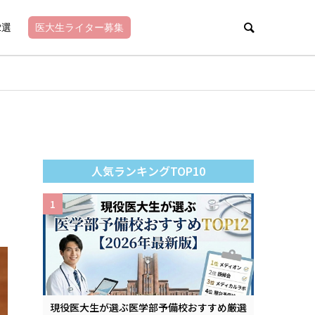
2選
医大生ライター募集
人気ランキングTOP10
1
現役医大生が選ぶ医学部予備校おすすめ厳選