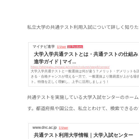
私立大学の共通テスト利用入試について詳しく知りた
マイナビ進学
1 User
10 Pockets
大学入学共通テストとは・共通テストの仕組み 
進学ガイド | マイ...
https://shingaku.mynavi.jp/cnt/etc/column/step6/center/
大学入学共通テストと一般選抜は何が違う？メリット・デメリットを
きる・合格チャンスが増える一方で、一般選抜より難易度が上がる場
ト。特徴を正しく理解し、上手に活用しましょう！
共通テストを実施している大学入試センターのホーム
す。都道府県や国公立、私立とわけて、検索できるの
www.dnc.ac.jp
1 User
共通テスト利用大学情報｜大学入試センター