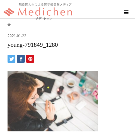
2021.01.22
young-791849_1280