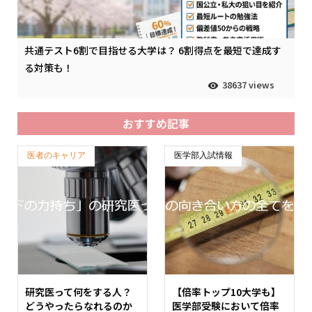
共通テスト6割で目指せる大学は？ 6割得点を最短で達成す
る対策も！
38637 views
おすすめ記事
医者のキャリア
医学部入試情報
研究医って何をする人？
【倍率トップ10大学も】
どうやったらなれるのか
医学部受験において倍率