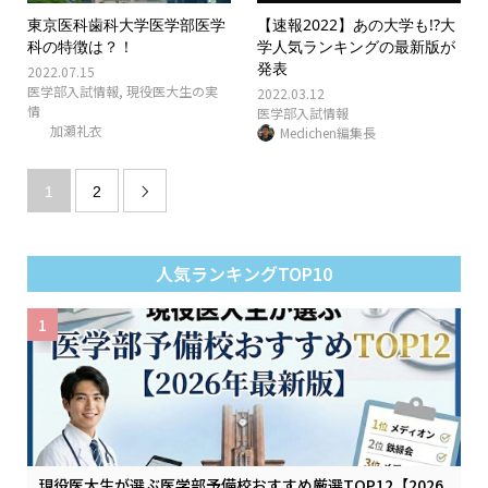
東京医科歯科大学医学部医学
【速報2022】あの大学も!?大
科の特徴は？！
学人気ランキングの最新版が
発表
2022.07.15
医学部入試情報
,
現役医大生の実
2022.03.12
情
医学部入試情報
加瀬礼衣
Medichen編集長
1
2

人気ランキングTOP10
1
現役医大生が選ぶ医学部予備校おすすめ厳選TOP12【2026