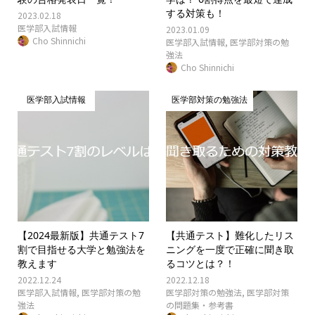
する対策も！
2023.02.18
医学部入試情報
2023.01.09
Cho Shinnichi
医学部入試情報
,
医学部対策の勉
強法
Cho Shinnichi
医学部入試情報
医学部対策の勉強法
【2024最新版】共通テスト7
【共通テスト】難化したリス
割で目指せる大学と勉強法を
ニングを一度で正確に聞き取
教えます
るコツとは？！
2022.12.24
2022.12.18
医学部入試情報
,
医学部対策の勉
医学部対策の勉強法
,
医学部対策
強法
の問題集・参考書