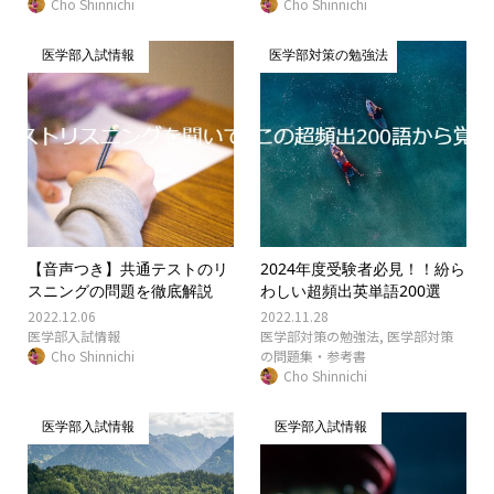
Cho Shinnichi
Cho Shinnichi
医学部入試情報
医学部対策の勉強法
【音声つき】共通テストのリ
2024年度受験者必見！！紛ら
スニングの問題を徹底解説
わしい超頻出英単語200選
2022.12.06
2022.11.28
医学部入試情報
医学部対策の勉強法
,
医学部対策
Cho Shinnichi
の問題集・参考書
Cho Shinnichi
医学部入試情報
医学部入試情報