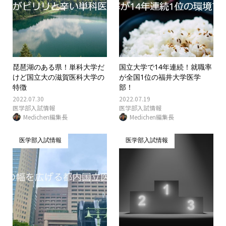
琵琶湖のある県！単科大学だ
国立大学で14年連続！就職率
けど国立大の滋賀医科大学の
が全国1位の福井大学医学
特徴
部！
2022.07.30
2022.07.19
医学部入試情報
医学部入試情報
Medichen編集長
Medichen編集長
医学部入試情報
医学部入試情報