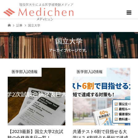
記事
国立大学
国立大学
アーカイブページです。
医学部入試情報
医学部入試情報
【2023最新】国立大学2次試
共通テスト6割で目指せる大
験の合格発表日一覧！
学は？ 6割得点を最短で達成