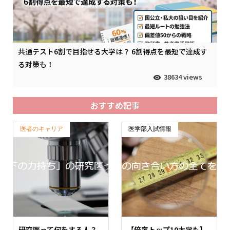
共通テスト6割で目指せる大学は？ 6割得点を最短で達成す
る対策も！
38634 views
おすすめ記事
医者のキャリア
医学部入試情報
研究医って何をする人？
【倍率トップ10大学も】