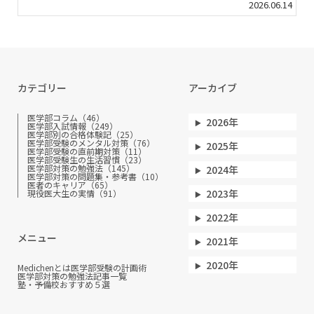
2026.06.14
カテゴリー
アーカイブ
医学部コラム（46）
2026年
医学部入試情報（249）
医学部別の合格体験記（25）
医学部受験のメンタル対策（76）
2025年
医学部受験の直前期対策（11）
医学部受験生の生活習慣（23）
医学部対策の勉強法（145）
2024年
医学部対策の問題集・参考書（10）
医者のキャリア（65）
2023年
現役医大生の実情（91）
2022年
メニュー
2021年
2020年
Medichenとは
医学部受験の計画術
医学部対策の勉強法
記事一覧
塾・予備校おすすめ５選