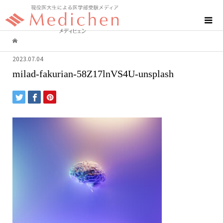
2023.07.04
milad-fakurian-58Z17lnVS4U-unsplash