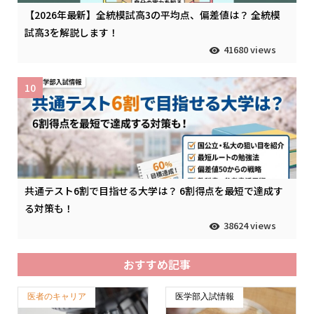
【2026年最新】全統模試高3の平均点、偏差値は？ 全統模
試高3を解説します！
41680 views
10
共通テスト6割で目指せる大学は？ 6割得点を最短で達成す
る対策も！
38624 views
おすすめ記事
医者のキャリア
医学部入試情報