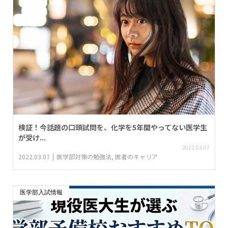
検証！今話題の口頭試問を、化学を5年間やってない医学生
が受け...
2022.03.07
2022.03.07
医学部対策の勉強法
,
医者のキャリア
医学部入試情報