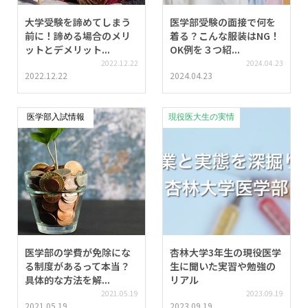
大学受験を諦めてしまう
医学部受験の面接で何を
前に！諦める場合のメリ
着る？こんな服装はNG！
ットとデメリット...
OK例を３つ紹...
2022.12.22
2024.04.23
2022.12.22
2024.04.23
医学部入試情報
現役医大生の実情
医学部の学費が免除にな
杏林大学3年生の現役医学
る制度があるって本当？
生に聞いた実習や勉強の
具体的な方法を解...
リアル
2021.05.19
2023.09.19
2021.05.19
2023.09.19