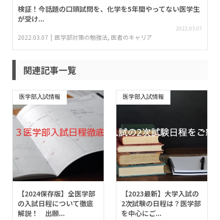
検証！今話題の口頭試問を、化学を5年間やってない医学生
が受け...
2022.03.07
2022.03.07
医学部対策の勉強法
,
医者のキャリア
関連記事一覧
医学部入試情報
医学部入試情報
【2024保存版】全医学部
【2023最新】大学入試の
の入試日程について徹底
2次試験の日程は？医学部
解説！ 出願...
を中心にご...