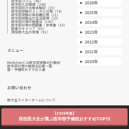
医学部コラム（46）
2026年
医学部入試情報（248）
医学部別の合格体験記（25）
医学部受験のメンタル対策（74）
2025年
医学部受験の直前期対策（11）
医学部受験生の生活習慣（23）
医学部対策の勉強法（145）
2024年
医学部対策の問題集・参考書（10）
医者のキャリア（65）
2023年
現役医大生の実情（91）
2022年
メニュー
2021年
2020年
Medichenとは
医学部受験の計画術
医学部対策の勉強法
記事一覧
塾・予備校おすすめ５選
お問い合わせ
医大生ライターチームについて
【2026年版】
現役医大生が選ぶ医学部予備校おすすめTOP12
Copyright ©
Medichen. All Rights Reserved.