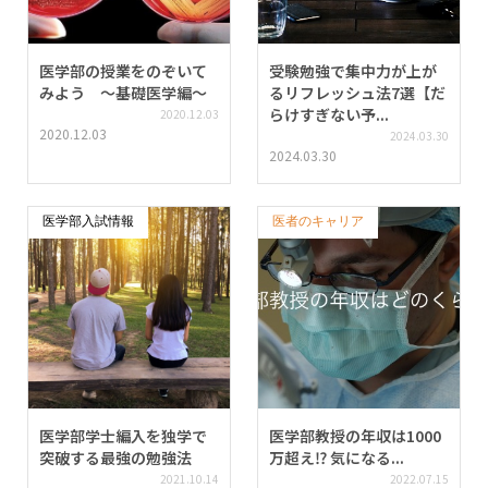
医学部の授業をのぞいて
受験勉強で集中力が上が
みよう 〜基礎医学編〜
るリフレッシュ法7選【だ
らけすぎない予...
2020.12.03
2020.12.03
2024.03.30
2024.03.30
医学部入試情報
医者のキャリア
医学部学士編入を独学で
医学部教授の年収は1000
突破する最強の勉強法
万超え⁉︎ 気になる...
2021.10.14
2022.07.15