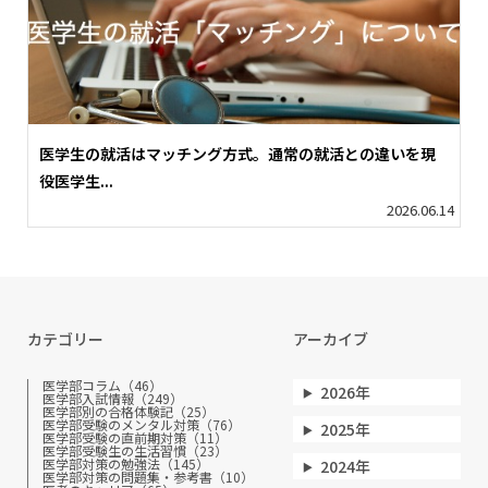
医学生の就活はマッチング方式。通常の就活との違いを現
役医学生...
2026.06.14
カテゴリー
アーカイブ
医学部コラム（46）
2026年
医学部入試情報（249）
医学部別の合格体験記（25）
医学部受験のメンタル対策（76）
2025年
医学部受験の直前期対策（11）
医学部受験生の生活習慣（23）
医学部対策の勉強法（145）
2024年
医学部対策の問題集・参考書（10）