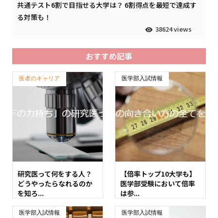
共通テスト6割で目指せる大学は？ 6割得点を最短で達成す
る対策も！
38624 views
おすすめ記事
医者のキャリア
医学部入試情報
研究医って何をする人？
【倍率トップ10大学も】
どうやったらなれるのか
医学部受験において倍率
を知ろ...
は参...
医学部入試情報
医学部入試情報