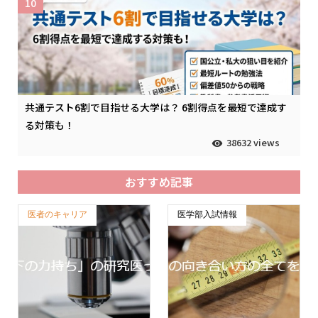
10
共通テスト6割で目指せる大学は？ 6割得点を最短で達成す
る対策も！
38632 views
おすすめ記事
医者のキャリア
医学部入試情報