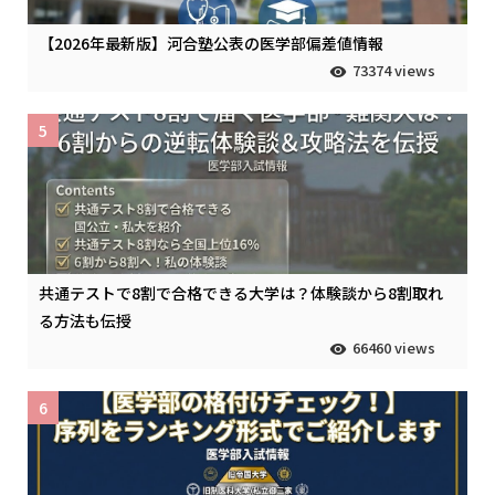
【2026年最新版】河合塾公表の医学部偏差値情報
73374 views
5
共通テストで8割で合格できる大学は？体験談から8割取れ
る方法も伝授
66460 views
6