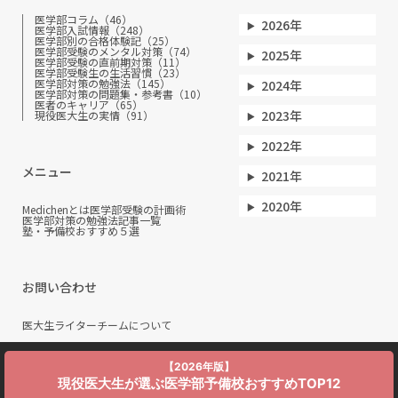
医学部コラム（46）
2026年
医学部入試情報（248）
医学部別の合格体験記（25）
医学部受験のメンタル対策（74）
2025年
医学部受験の直前期対策（11）
医学部受験生の生活習慣（23）
医学部対策の勉強法（145）
2024年
医学部対策の問題集・参考書（10）
医者のキャリア（65）
2023年
現役医大生の実情（91）
2022年
メニュー
2021年
2020年
Medichenとは
医学部受験の計画術
医学部対策の勉強法
記事一覧
塾・予備校おすすめ５選
お問い合わせ
医大生ライターチームについて
【2026年版】
現役医大生が選ぶ医学部予備校おすすめTOP12