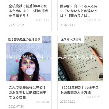
全統模試で偏差値60を取
医学部に向いてる人と向
るためには？ 6割の得点
いていない人との違いと
を目指そう！
は？【頭の良さは...
2023.12.12
2026.05.15
2023.12.12
2026.05.15
医学部受験生の生活習慣
医学部入試情報
これで受験勉強は完璧！
【2023年最新】共通テス
ガムを噛むと勉強に集中
ト過去問の入手方法
できる理由
2023.02.20
2023.02.20
2022.07.28
2022.07.28