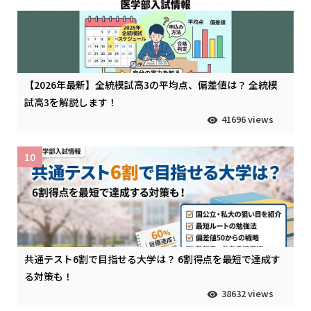
【2026年最新】全統模試高3の平均点、偏差値は？ 全統模
試高3を解説します！
41696 views
10
共通テスト6割で目指せる大学は？ 6割得点を最短で達成す
る対策も！
38632 views