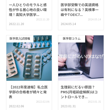
一人ひとりのモラルと感
医学部受験での英語資格
性が作る居心地の良い環
は有利になる？英検準一
境！高知大学医学...
級やTOEIC7...
2022.11.20
2024.05.14
2022.11.20
2024.05.14
医学部入試情報
医学部コラム
【2022年度速報】私立医
生理前にだるい原因？
学部の合格者が続々と発
PMS(月経前症候群)はコ
表
ントロールでき...
2022.02.06
2023.01.31
2022.02.06
2023.01.31