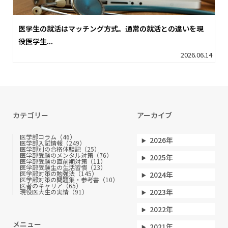
医学生の就活はマッチング方式。通常の就活との違いを現
役医学生...
2026.06.14
カテゴリー
アーカイブ
医学部コラム（46）
2026年
医学部入試情報（249）
医学部別の合格体験記（25）
医学部受験のメンタル対策（76）
2025年
医学部受験の直前期対策（11）
医学部受験生の生活習慣（23）
医学部対策の勉強法（145）
2024年
医学部対策の問題集・参考書（10）
医者のキャリア（65）
2023年
現役医大生の実情（91）
2022年
メニュー
2021年