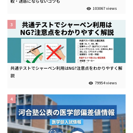
較・迷惑にならないコツも
103067 views
3
共通テストでシャーペン利用はNG?注意点をわかりやすく解
説
79954 views
4