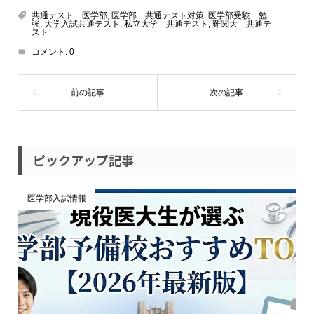
共通テスト 医学部
,
医学部 共通テスト対策
,
医学部受験 勉
強
,
大学入試共通テスト
,
私立大学 共通テスト
,
難関大 共通テ
スト
コメント:
0
ピックアップ記事
医学部入試情報