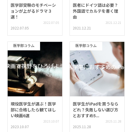
医学部受験のモチベーシ
医者にドイツ語は必要？
ョンが上がるドラマ３
外国語でカルテを書く理
選！
由
2022.07.05
2021.12.21
2022.07.05
2021.12.21
医学部コラム
医学部コラム
現役医学生が選ぶ！医学
医学生がiPadを買うなら
部に合格したら観てほし
どれ？失敗しない選び方
い映画6選
とおすすめ5...
2023.10.07
2025.11.28
2023.10.07
2025.11.28