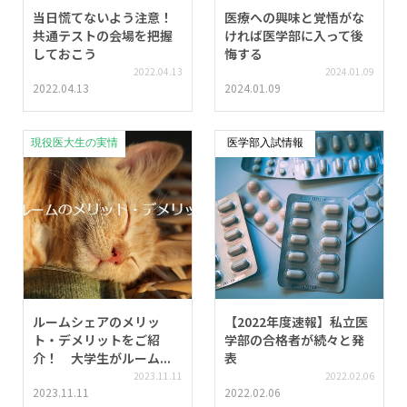
当日慌てないよう注意！
医療への興味と覚悟がな
共通テストの会場を把握
ければ医学部に入って後
しておこう
悔する
2022.04.13
2024.01.09
2022.04.13
2024.01.09
現役医大生の実情
医学部入試情報
ルームシェアのメリッ
【2022年度速報】私立医
ト・デメリットをご紹
学部の合格者が続々と発
介！ 大学生がルーム...
表
2023.11.11
2022.02.06
2023.11.11
2022.02.06