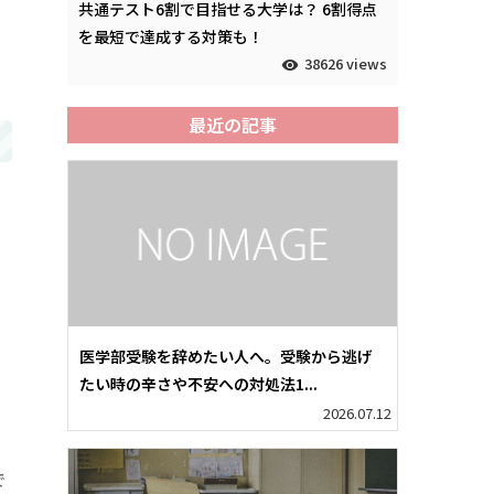
共通テスト6割で目指せる大学は？ 6割得点
を最短で達成する対策も！
38626 views
最近の記事
で
医学部受験を辞めたい人へ。受験から逃げ
たい時の辛さや不安への対処法1...
2026.07.12
ま
で