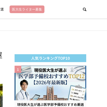
2選
医大生ライター募集
屋
人気ランキングTOP10
1
現役医大生が選ぶ医学部予備校おすすめ厳選