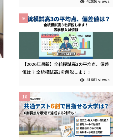
42036 views
9
【2026年最新】全統模試高3の平均点、偏差
値は？ 全統模試高3を解説します！
41681 views
10