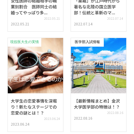
女性医師の結婚相手の職
「薬箱」が江戸時代から
業別割合 医師同士の結
著名な北陸の国立医学
婚ってやっぱり多...
部！伝統と革新のマ...
2022.05.21
2022.07.14
2022.05.21
2022.07.14
現役医大生の実情
医学部入試情報
大学生の恋愛事情を深堀
【最新情報まとめ】金沢
り！新たなステージでの
大学医学部の特徴は！？
恋愛の謎とは！？
2022.08.16
2022.08.16
2023.06.24
2023.06.24