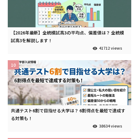
【2026年最新】全統模試高3の平均点、偏差値は？ 全統模
試高3を解説します！
41712 views
10
共通テスト6割で目指せる大学は？ 6割得点を最短で達成す
る対策も！
38634 views