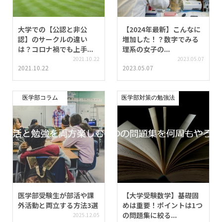
大学での【公認と非公
【2024年最新】こんなに
認】のサークルの違い
増加した！？数字でみる
は？コロナ禍でも上手...
理系の女子の...
2021.10.22
2023.05.07
2021.10.22
2023.05.07
医学部コラム
医学部対策の勉強法
医学部受験生が部活や課
【大学受験数学】基礎固
外活動と両立する方法3選
めは重要！ポイントは1つ
の問題集に絞る...
2025.12.05