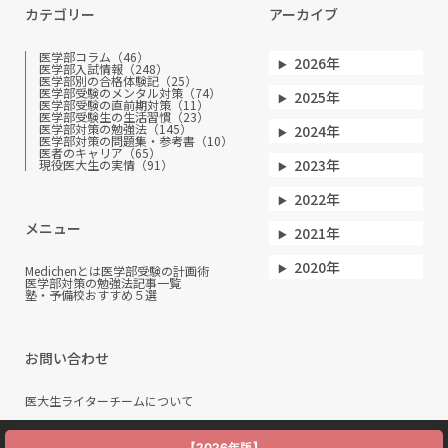
カテゴリー
アーカイブ
医学部コラム（46）
2026年
医学部入試情報（248）
医学部別の合格体験記（25）
医学部受験のメンタル対策（74）
2025年
医学部受験の直前期対策（11）
医学部受験生の生活習慣（23）
医学部対策の勉強法（145）
2024年
医学部対策の問題集・参考書（10）
医者のキャリア（65）
2023年
現役医大生の実情（91）
2022年
メニュー
2021年
2020年
Medichenとは
医学部受験の計画術
医学部対策の勉強法
記事一覧
塾・予備校おすすめ５選
お問い合わせ
医大生ライターチームについて
【2026年版】