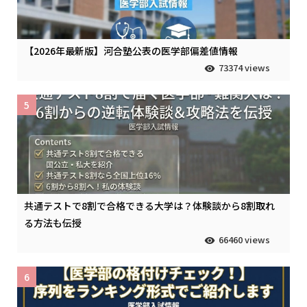
【2026年最新版】河合塾公表の医学部偏差値情報
73374 views
5
共通テストで8割で合格できる大学は？体験談から8割取れ
る方法も伝授
66460 views
6