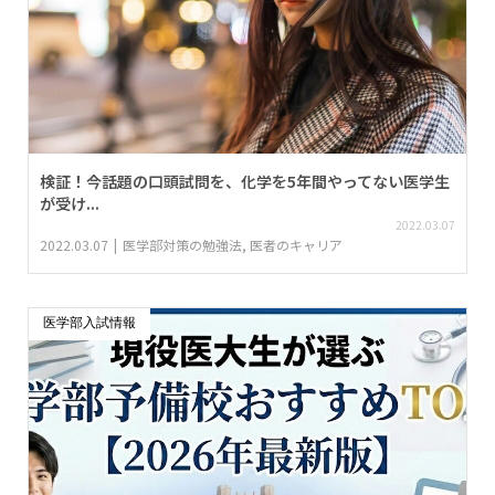
検証！今話題の口頭試問を、化学を5年間やってない医学生
が受け...
2022.03.07
2022.03.07
医学部対策の勉強法
,
医者のキャリア
医学部入試情報