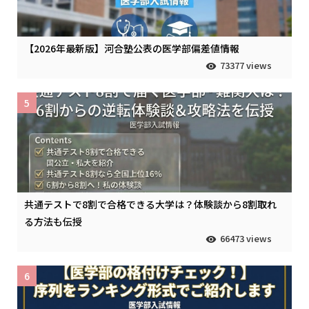
【2026年最新版】河合塾公表の医学部偏差値情報
73377 views
5
共通テストで8割で合格できる大学は？体験談から8割取れ
る方法も伝授
66473 views
6