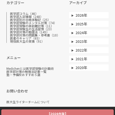
カテゴリー
アーカイブ
医学部コラム（46）
2026年
医学部入試情報（248）
医学部別の合格体験記（25）
医学部受験のメンタル対策（74）
2025年
医学部受験の直前期対策（11）
医学部受験生の生活習慣（23）
医学部対策の勉強法（145）
2024年
医学部対策の問題集・参考書（10）
医者のキャリア（65）
2023年
現役医大生の実情（91）
2022年
メニュー
2021年
2020年
Medichenとは
医学部受験の計画術
医学部対策の勉強法
記事一覧
塾・予備校おすすめ５選
お問い合わせ
医大生ライターチームについて
【2026年版】