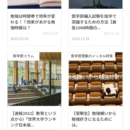
勉強は時間帯で効率が変
医学部編入試験を独学で
わる！？効果があがる勉
突破するための方法【最
強時間は？
低1000時間の...
2022.03.20
2023.11.01
2022.03.20
2023.11.01
医学部コラム
医学部受験のメンタル対策
【速報2022】教育という
【受験生】勉強嫌いから
点から!「世界大学ランキ
勉強好きになるために
ング日本版...
は。