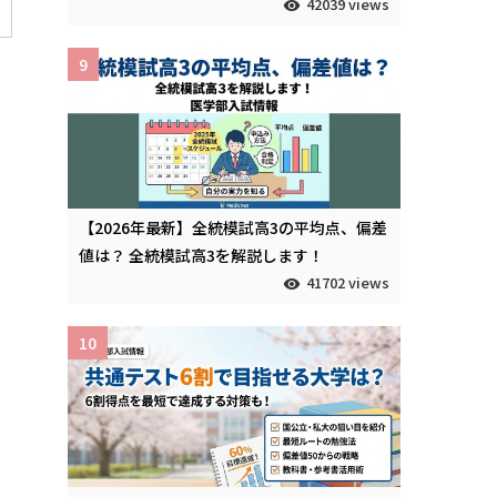
42039 views
9
【2026年最新】全統模試高3の平均点、偏差
値は？ 全統模試高3を解説します！
41702 views
10