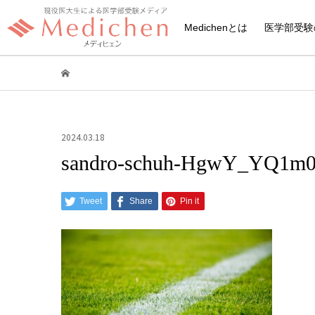
Medichenとは
医学部受験
2024.03.18
sandro-schuh-HgwY_YQ1m0
Tweet
Share
Pin it