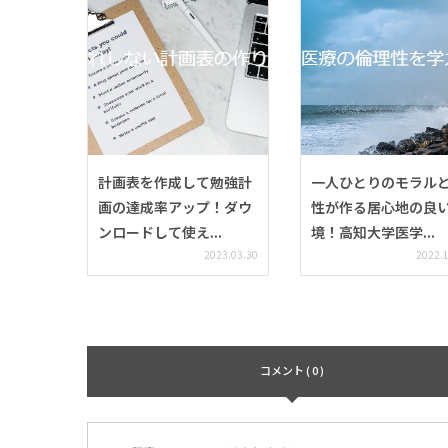
計画表を作成して勉強計
一人ひとりのモラル
画の達成率アップ！ダウ
性が作る居心地の良
ンロードして使え...
境！高知大学医学...
2023.03.30
2022.
コメント ( 0 )