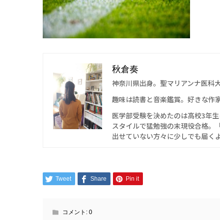
秋倉奏
神奈川県出身。聖マリアンナ医科
趣味は読書と音楽鑑賞。好きな作
医学部受験を決めたのは高校3年
スタイルで猛勉強の末現役合格。
出せていない方々に少しでも届く
Tweet
Share
Pin it
コメント:
0