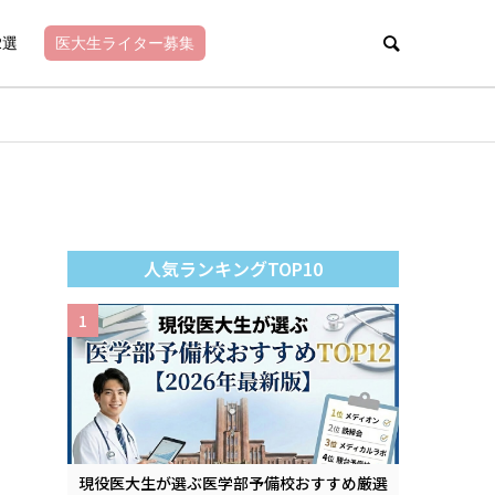
2選
医大生ライター募集
人気ランキングTOP10
1
現役医大生が選ぶ医学部予備校おすすめ厳選