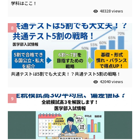
学科はここ！
48328 views
8
共通テストは5割でも大丈夫！？共通テスト5割の戦略！
42040 views
9