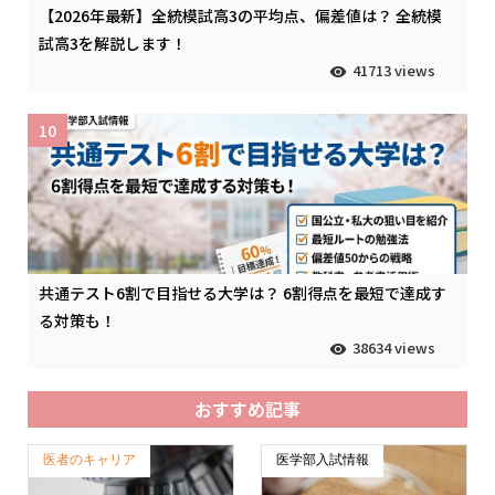
【2026年最新】全統模試高3の平均点、偏差値は？ 全統模
試高3を解説します！
41713 views
10
共通テスト6割で目指せる大学は？ 6割得点を最短で達成す
る対策も！
38634 views
おすすめ記事
医者のキャリア
医学部入試情報