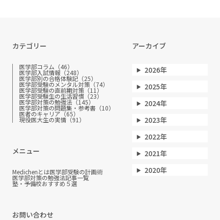
カテゴリー
アーカイブ
医学部コラム（46）
2026年
医学部入試情報（248）
医学部別の合格体験記（25）
医学部受験のメンタル対策（74）
2025年
医学部受験の直前期対策（11）
医学部受験生の生活習慣（23）
医学部対策の勉強法（145）
2024年
医学部対策の問題集・参考書（10）
医者のキャリア（65）
2023年
現役医大生の実情（91）
2022年
メニュー
2021年
2020年
Medichenとは
医学部受験の計画術
医学部対策の勉強法
記事一覧
塾・予備校おすすめ５選
お問い合わせ