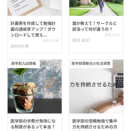
計画表を作成して勉強計
誰か教えて！サークルと
画の達成率アップ！ダウ
部活って何が違うの？
ンロードして使え...
2021.10.17
2021.10.17
2023.03.30
2023.03.30
医学部入試情報
医学部受験生の生活習慣
医学部の学費が免除にな
医学部の受験勉強で集中
る制度があるって本当？
力を持続させるための方