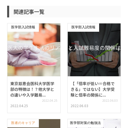
関連記事一覧
医学部入試情報
医学部入試情報
東京慈恵会医科大学医学
【「倍率が低い＝合格で
部の特徴は！？他大学と
きる」ではない】大学受
の違いや入学難易...
験と倍率の関係に...
2022.04.25
2022.06.03
2022.04.25
2022.06.03
医者のキャリア
医学部対策の勉強法