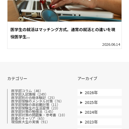
医学生の就活はマッチング方式。通常の就活との違いを現
役医学生...
2026.06.14
カテゴリー
アーカイブ
医学部コラム（46）
2026年
医学部入試情報（249）
医学部別の合格体験記（25）
医学部受験のメンタル対策（76）
2025年
医学部受験の直前期対策（11）
医学部受験生の生活習慣（23）
医学部対策の勉強法（145）
2024年
医学部対策の問題集・参考書（10）
医者のキャリア（65）
2023年
現役医大生の実情（91）