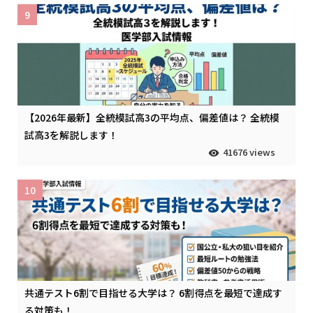
9
【2026年最新】全統模試高3の平均点、偏差値は？ 全統模
試高3を解説します！
41676 views
10
共通テスト6割で目指せる大学は？ 6割得点を最短で達成す
る対策も！