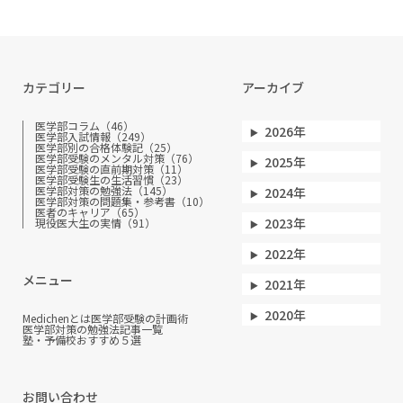
カテゴリー
アーカイブ
医学部コラム（46）
2026年
医学部入試情報（249）
医学部別の合格体験記（25）
医学部受験のメンタル対策（76）
2025年
医学部受験の直前期対策（11）
医学部受験生の生活習慣（23）
医学部対策の勉強法（145）
2024年
医学部対策の問題集・参考書（10）
医者のキャリア（65）
2023年
現役医大生の実情（91）
2022年
メニュー
2021年
2020年
Medichenとは
医学部受験の計画術
医学部対策の勉強法
記事一覧
塾・予備校おすすめ５選
お問い合わせ