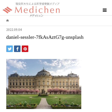
2022.09.04
daniel-sessler-7fkAsAztG7g-unsplash