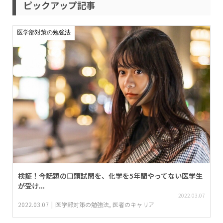
ピックアップ記事
医学部対策の勉強法
検証！今話題の口頭試問を、化学を5年間やってない医学生
が受け...
2022.03.07
2022.03.07
医学部対策の勉強法
,
医者のキャリア