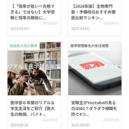
【「倍率が低い＝合格で
【2026年版】生物専門
きる」ではない】大学受
塾・予備校のおすすめ徹
験と倍率の関係に...
底比較ランキン...
2022.06.03
2025.04.05
2022.06.03
2025.04.05
現役医大生の実情
医学部受験生の生活習慣
医学部６年間のリアルな
受験生がYoutubeの見る
学生生活をご紹介【医大
のはNG？ダラダラ視聴を
生の勉強、バイト...
防ぐ4つ...
2024.09.20
2025.09.08
2024.09.20
2025.09.08