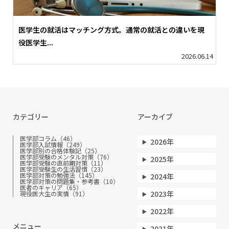
医学生の就活はマッチング方式。通常の就活との違いを現
役医学生...
2026.06.14
カテゴリー
アーカイブ
医学部コラム（46）
2026年
医学部入試情報（249）
医学部別の合格体験記（25）
医学部受験のメンタル対策（76）
2025年
医学部受験の直前期対策（11）
医学部受験生の生活習慣（23）
医学部対策の勉強法（145）
2024年
医学部対策の問題集・参考書（10）
医者のキャリア（65）
2023年
現役医大生の実情（91）
2022年
メニュー
2021年