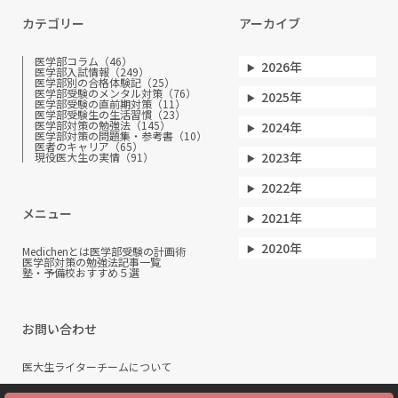
カテゴリー
アーカイブ
医学部コラム（46）
2026年
医学部入試情報（249）
医学部別の合格体験記（25）
医学部受験のメンタル対策（76）
2025年
医学部受験の直前期対策（11）
医学部受験生の生活習慣（23）
医学部対策の勉強法（145）
2024年
医学部対策の問題集・参考書（10）
医者のキャリア（65）
2023年
現役医大生の実情（91）
2022年
メニュー
2021年
2020年
Medichenとは
医学部受験の計画術
医学部対策の勉強法
記事一覧
塾・予備校おすすめ５選
お問い合わせ
医大生ライターチームについて