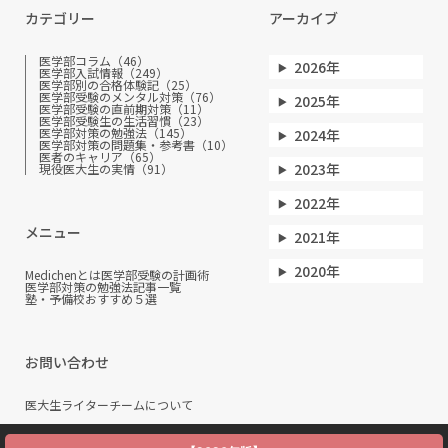
カテゴリー
アーカイブ
医学部コラム（46）
2026年
医学部入試情報（249）
医学部別の合格体験記（25）
医学部受験のメンタル対策（76）
2025年
医学部受験の直前期対策（11）
医学部受験生の生活習慣（23）
医学部対策の勉強法（145）
2024年
医学部対策の問題集・参考書（10）
医者のキャリア（65）
2023年
現役医大生の実情（91）
2022年
メニュー
2021年
2020年
Medichenとは
医学部受験の計画術
医学部対策の勉強法
記事一覧
塾・予備校おすすめ５選
お問い合わせ
医大生ライターチームについて