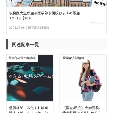
現役医大生が選ぶ医学部予備校おすすめ厳選
TOP12【2026...
2023.03.06
2023.03.06
医学部入試情報
関連記事一覧
医学部対策の勉強法
医学部入試情報
勉強はゲーム化すれば楽
【国立/私立】大学受験、
勝！？ゲーミフィケーシ
使う科目はどう決める？