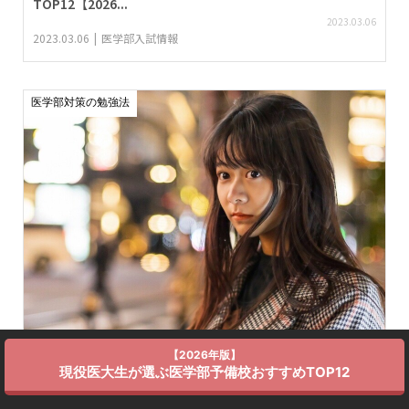
TOP12【2026...
2023.03.06
2023.03.06
医学部入試情報
医学部対策の勉強法
【2026年版】
検証！今話題の口頭試問を、化学を5年間やってない医学生
現役医大生が選ぶ医学部予備校おすすめTOP12
が受け...
2022.03.07