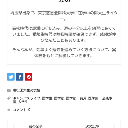
Soko
埼玉県出身で、東京慈恵会医科大学に在学中の医大生ライタ
ー。
高校時代は部活に打ち込み、週の半分以上を練習にあてて
いました。受験生時代は勉強時間が確保できず、成績が伸
び悩んだこともあります。
そんな私が、効率よく勉強を進めていく方法について、実
体験をもとに解説していきます。
現役医大生の実情
キャンパスライフ
,
医学生
,
医学部
,
医学部 費用
,
医学部 金銭事
情
,
大学生
コメント:
0