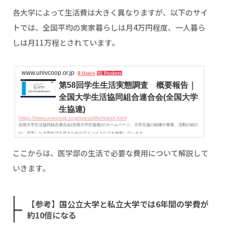
各大学によって生活費は大きく異なりますが、以下のサイ
トでは、全国平均の実家暮らしは月4万円程度、一人暮ら
しは月11万程とされています。
www.univcoop.or.jp
8 Users
91 Pockets
第58回学生生活実態調査 概要報告｜
全国大学生活協同組合連合会(全国大学
生協連)
https://www.univcoop.or.jp/press/life/report.html
全国大学生活協同組合連合会(全国大学生協連)のホームページ。大学生協の組織や事業、活動の紹介
や、充実した大学生活を送るためのアドバイスなどを掲載しています。
ここからは、医学部の生活で必要な費用について解説して
いきます。
【参考】国公立大学と私立大学では6年間の学費が
約10倍になる